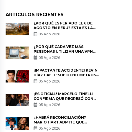
ARTICULOS RECIENTES
¿POR QUÉ ES FERIADO EL 6 DE
AGOSTO EN PERÚ? ESTA ES LA
HISTORIA
05 Ago 2026
¿POR QUÉ CADA VEZ MÁS
PERSONAS UTILIZAN UNA VPN
PARA PROTEGER SU
05 Ago 2026
PRIVACIDAD?
¡IMPACTANTE ACCIDENTE! KEVIN
DÍAZ CAE DESDE OCHO METROS
EN “ESTO ES GUERRA” Y GENERA
05 Ago 2026
PREOCUPACIÓN
¡ES OFICIAL! MARCELO TINELLI
CONFIRMA QUE REGRESÓ CON
MILETT FIGUEROA: “EL AMOR
05 Ago 2026
PUDO MÁS”
¿HABRÁ RECONCILIACIÓN?
MARIO HART ADMITE QUE
PODRÍA VOLVER CON KORINA
05 Ago 2026
RIVADENEIRA: “NO LE CERRARÍA