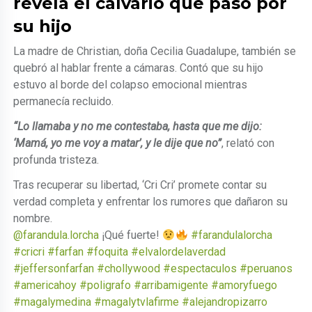
revela el calvario que pasó por
su hijo
La madre de Christian, doña Cecilia Guadalupe, también se
quebró al hablar frente a cámaras. Contó que su hijo
estuvo al borde del colapso emocional mientras
permanecía recluido.
“Lo llamaba y no me contestaba, hasta que me dijo:
‘Mamá, yo me voy a matar’, y le dije que no”
, relató con
profunda tristeza.
Tras recuperar su libertad, ‘Cri Cri’ promete contar su
verdad completa y enfrentar los rumores que dañaron su
nombre.
@farandula.lorcha
¡Qué fuerte!
#farandulalorcha
#cricri
#farfan
#foquita
#elvalordelaverdad
#jeffersonfarfan
#chollywood
#espectaculos
#peruanos
#americahoy
#poligrafo
#arribamigente
#amoryfuego
#magalymedina
#magalytvlafirme
#alejandropizarro