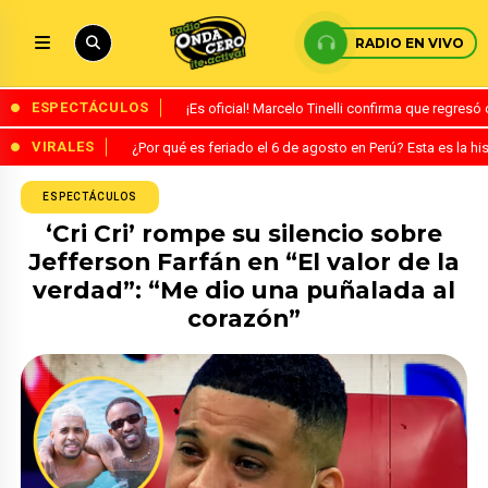
RADIO EN VIVO
ESPECTÁCULOS
¡Es oficial! Marcelo Tinelli confirma que regres
VIRALES
¿Por qué es feriado el 6 de agosto en Perú? Esta es la his
ESPECTÁCULOS
‘Cri Cri’ rompe su silencio sobre
Jefferson Farfán en “El valor de la
verdad”: “Me dio una puñalada al
corazón”