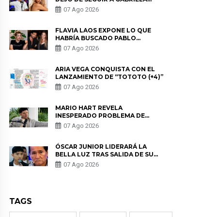
HERRERA Y ANUNCIA SU SALIDA
07 Ago 2026
DE PÓDCAST
FLAVIA LAOS EXPONE LO QUE
HABRÍA BUSCADO PABLO
HEREDIA CON ALE FULLER: “UNA
07 Ago 2026
DE LAS PARTES QUERÍA EL
REMEMBER”
ARIA VEGA CONQUISTA CON EL
LANZAMIENTO DE “TOTOTO (+4)”
07 Ago 2026
MARIO HART REVELA
INESPERADO PROBLEMA DE
SALUD ANTES DE SEPARARSE DE
07 Ago 2026
KORINA: “ME ENCONTRARON UN
TUMOR”
ÓSCAR JUNIOR LIDERARÁ LA
BELLA LUZ TRAS SALIDA DE SU
PADRE POR POLÉMICA CON
07 Ago 2026
NALDY SALDAÑA
TAGS