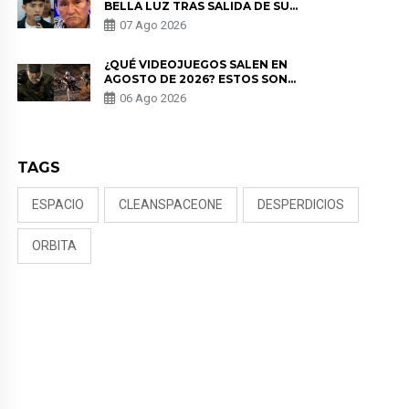
BELLA LUZ TRAS SALIDA DE SU
PADRE POR POLÉMICA CON
07 Ago 2026
NALDY SALDAÑA
¿QUÉ VIDEOJUEGOS SALEN EN
AGOSTO DE 2026? ESTOS SON
LOS ESTRENOS MÁS ESPERADOS
06 Ago 2026
TAGS
ESPACIO
CLEANSPACEONE
DESPERDICIOS
ORBITA