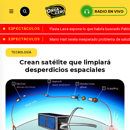
RADIO EN VIVO
ESPECTÁCULOS
Flavia Laos expone lo que habría buscado Pablo 
ESPECTÁCULOS
Mario Hart revela inesperado problema de salud
TECNOLOGÍA
Crean satélite que limpiará
desperdicios espaciales