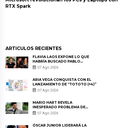
RTX Spark
ARTICULOS RECIENTES
FLAVIA LAOS EXPONE LO QUE
HABRÍA BUSCADO PABLO
HEREDIA CON ALE FULLER: “UNA
07 Ago 2026
DE LAS PARTES QUERÍA EL
REMEMBER”
ARIA VEGA CONQUISTA CON EL
LANZAMIENTO DE “TOTOTO (+4)”
07 Ago 2026
MARIO HART REVELA
INESPERADO PROBLEMA DE
SALUD ANTES DE SEPARARSE DE
07 Ago 2026
KORINA: “ME ENCONTRARON UN
TUMOR”
ÓSCAR JUNIOR LIDERARÁ LA