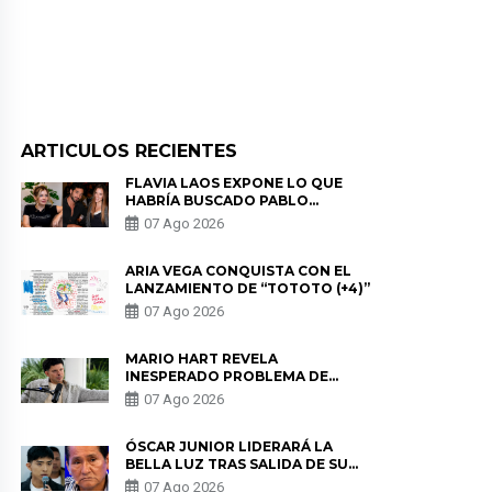
ARTICULOS RECIENTES
FLAVIA LAOS EXPONE LO QUE
HABRÍA BUSCADO PABLO
HEREDIA CON ALE FULLER: “UNA
07 Ago 2026
DE LAS PARTES QUERÍA EL
REMEMBER”
ARIA VEGA CONQUISTA CON EL
LANZAMIENTO DE “TOTOTO (+4)”
07 Ago 2026
MARIO HART REVELA
INESPERADO PROBLEMA DE
SALUD ANTES DE SEPARARSE DE
07 Ago 2026
KORINA: “ME ENCONTRARON UN
TUMOR”
ÓSCAR JUNIOR LIDERARÁ LA
BELLA LUZ TRAS SALIDA DE SU
PADRE POR POLÉMICA CON
07 Ago 2026