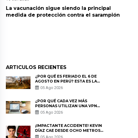
La vacunación sigue siendo la principal
medida de protección contra el sarampión
ARTICULOS RECIENTES
¿POR QUÉ ES FERIADO EL 6 DE
AGOSTO EN PERÚ? ESTA ES LA
HISTORIA
05 Ago 2026
¿POR QUÉ CADA VEZ MÁS
PERSONAS UTILIZAN UNA VPN
PARA PROTEGER SU
05 Ago 2026
PRIVACIDAD?
¡IMPACTANTE ACCIDENTE! KEVIN
DÍAZ CAE DESDE OCHO METROS
EN “ESTO ES GUERRA” Y GENERA
05 Ago 2026