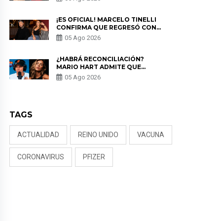
PREOCUPACIÓN
¡ES OFICIAL! MARCELO TINELLI
CONFIRMA QUE REGRESÓ CON
MILETT FIGUEROA: “EL AMOR
05 Ago 2026
PUDO MÁS”
¿HABRÁ RECONCILIACIÓN?
MARIO HART ADMITE QUE
PODRÍA VOLVER CON KORINA
05 Ago 2026
RIVADENEIRA: “NO LE CERRARÍA
LAS PUERTAS”
TAGS
ACTUALIDAD
REINO UNIDO
VACUNA
CORONAVIRUS
PFIZER