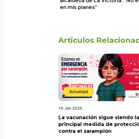
alcaldesa de La Victoria: “No e
en mis planes”
Articulos Relaciona
Actualidad
16 Jun 2026
! Tres andinistas
La vacunación sigue siendo l
parecen en el
principal medida de protecci
rán y piden apoyo
contra el sarampión
e