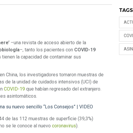
TAG
ACT
COVI
ere’
–una revista de acceso abierto de la
ASI
obiología
–, tanto los pacientes con
COVID-19
 tienen la capacidad de contaminar sus
 en China, los investigadores tomaron muestras de
as de la unidad de cuidados intensivos (UCI) de
on
COVID-19
que habían regresado del extranjero.
tes asintomáticos.
a su nuevo sencillo “Los Consejos” | VIDEO
44 de las 112 muestras de superficie (39,3%)
o se le conoce al nuevo
coronavirus
).