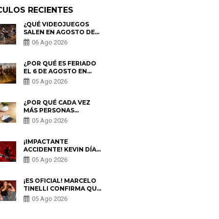
CULOS RECIENTES
¿QUÉ VIDEOJUEGOS
SALEN EN AGOSTO DE
2026? ESTOS SON LOS
06 Ago 2026
ESTRENOS MÁS
ESPERADOS
¿POR QUÉ ES FERIADO
EL 6 DE AGOSTO EN
PERÚ? ESTA ES LA
05 Ago 2026
HISTORIA
¿POR QUÉ CADA VEZ
MÁS PERSONAS
UTILIZAN UNA VPN
05 Ago 2026
PARA PROTEGER SU
PRIVACIDAD?
¡IMPACTANTE
ACCIDENTE! KEVIN DÍAZ
CAE DESDE OCHO
05 Ago 2026
METROS EN “ESTO ES
GUERRA” Y GENERA
PREOCUPACIÓN
¡ES OFICIAL! MARCELO
TINELLI CONFIRMA QUE
REGRESÓ CON MILETT
05 Ago 2026
FIGUEROA: “EL AMOR
PUDO MÁS”