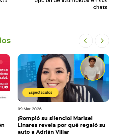
stá
opción de «zumbido» en sus
chats
dos
Espectáculos
Actual
09 Mar 2026
04 Mar 202
a
¡Rompió su silencio! Marisel
¡No hay j
ón
Linares revela por qué regaló su
retraso 
auto a Adrián Villar