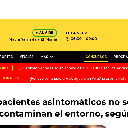
AL AIRE
EL BÚNKER
06:00 - 09:00
Macla Yamada y El Misha
PORTES
VIRALES
MÁS
CONCURSOS
PROGR
NIME
¿Qué videojuegos salen en agosto de 2026? Estos son los estre
VIRALES
¿Por qué es feriado el 6 de agosto en Perú? Esta es la histor
pacientes asintomáticos no s
contaminan el entorno, segú