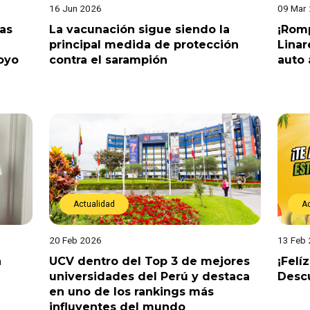
16 Jun 2026
09 Mar
tas
La vacunación sigue siendo la
¡Romp
principal medida de protección
Linar
oyo
contra el sarampión
auto 
Actualidad
A
20 Feb 2026
13 Feb
a
UCV dentro del Top 3 de mejores
¡Felí
universidades del Perú y destaca
Descu
en uno de los rankings más
influyentes del mundo