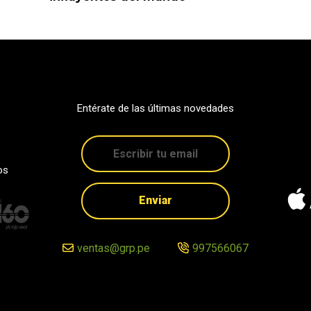
Entérate de las últimas novedades
os
Enviar
ventas@grp.pe
997566067