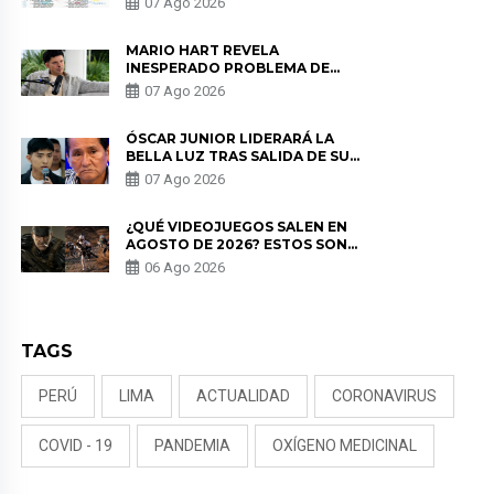
07 Ago 2026
MARIO HART REVELA
INESPERADO PROBLEMA DE
SALUD ANTES DE SEPARARSE DE
07 Ago 2026
KORINA: “ME ENCONTRARON UN
TUMOR”
ÓSCAR JUNIOR LIDERARÁ LA
BELLA LUZ TRAS SALIDA DE SU
PADRE POR POLÉMICA CON
07 Ago 2026
NALDY SALDAÑA
¿QUÉ VIDEOJUEGOS SALEN EN
AGOSTO DE 2026? ESTOS SON
LOS ESTRENOS MÁS ESPERADOS
06 Ago 2026
TAGS
PERÚ
LIMA
ACTUALIDAD
CORONAVIRUS
COVID - 19
PANDEMIA
OXÍGENO MEDICINAL