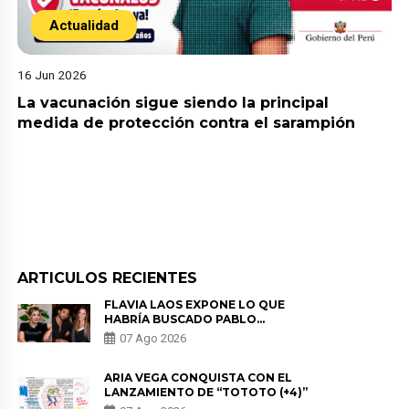
Actualidad
16 Jun 2026
La vacunación sigue siendo la principal
medida de protección contra el sarampión
ARTICULOS RECIENTES
FLAVIA LAOS EXPONE LO QUE
HABRÍA BUSCADO PABLO
HEREDIA CON ALE FULLER: “UNA
07 Ago 2026
DE LAS PARTES QUERÍA EL
REMEMBER”
ARIA VEGA CONQUISTA CON EL
LANZAMIENTO DE “TOTOTO (+4)”