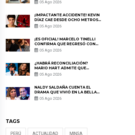
PARA PROTEGER SU
05 Ago 2026
PRIVACIDAD?
¡IMPACTANTE ACCIDENTE! KEVIN
DÍAZ CAE DESDE OCHO METROS
EN “ESTO ES GUERRA” Y GENERA
05 Ago 2026
PREOCUPACIÓN
¡ES OFICIAL! MARCELO TINELLI
CONFIRMA QUE REGRESÓ CON
MILETT FIGUEROA: “EL AMOR
05 Ago 2026
PUDO MÁS”
¿HABRÁ RECONCILIACIÓN?
MARIO HART ADMITE QUE
PODRÍA VOLVER CON KORINA
05 Ago 2026
RIVADENEIRA: “NO LE CERRARÍA
LAS PUERTAS”
NALDY SALDAÑA CUENTA EL
DRAMA QUE VIVIÓ EN LA BELLA
LUZ TRAS DENUNCIA AL
05 Ago 2026
DIRECTOR MUSICAL: “NO ME
PARECE JUSTO”
TAGS
PERÚ
ACTUALIDAD
MINSA