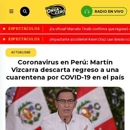
RADIO EN VIVO
ESPECTÁCULOS
¡Es oficial! Marcelo Tinelli confirma que regres
ESPECTÁCULOS
¡Impactante accidente! Kevin Díaz cae desde o
ACTUALIDAD
Coronavirus en Perú: Martín
Vizcarra descarta regreso a una
cuarentena por COVID-19 en el país