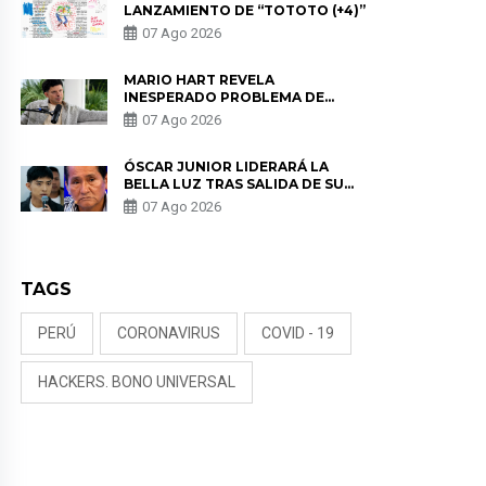
LANZAMIENTO DE “TOTOTO (+4)”
07 Ago 2026
MARIO HART REVELA
INESPERADO PROBLEMA DE
SALUD ANTES DE SEPARARSE DE
07 Ago 2026
KORINA: “ME ENCONTRARON UN
TUMOR”
ÓSCAR JUNIOR LIDERARÁ LA
BELLA LUZ TRAS SALIDA DE SU
PADRE POR POLÉMICA CON
07 Ago 2026
NALDY SALDAÑA
TAGS
PERÚ
CORONAVIRUS
COVID - 19
HACKERS. BONO UNIVERSAL