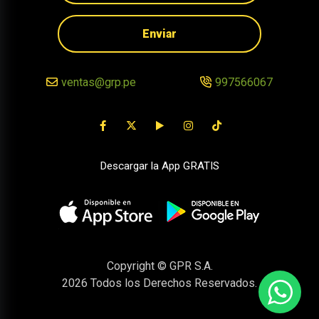
Enviar
ventas@grp.pe
997566067
Descargar la App GRATIS
Copyright © GPR S.A.
2026
Todos los Derechos Reservados.