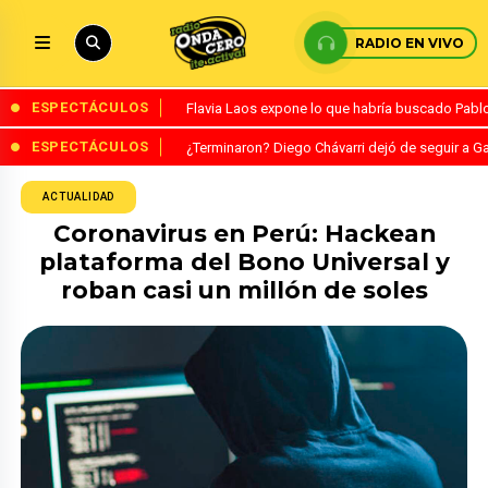
RADIO EN VIVO
ESPECTÁCULOS
Flavia Laos expone lo que habría buscado Pablo 
ESPECTÁCULOS
¿Terminaron? Diego Chávarri dejó de seguir a Ga
ACTUALIDAD
Coronavirus en Perú: Hackean
plataforma del Bono Universal y
roban casi un millón de soles