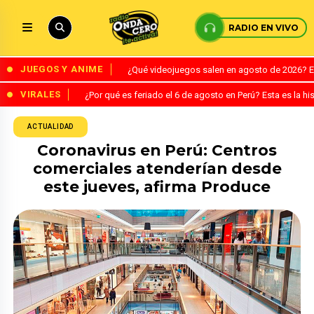
RADIO EN VIVO
JUEGOS Y ANIME
¿Qué videojuegos salen en agosto de 2026? 
VIRALES
¿Por qué es feriado el 6 de agosto en Perú? Esta es la his
ACTUALIDAD
Coronavirus en Perú: Centros
comerciales atenderían desde
este jueves, afirma Produce