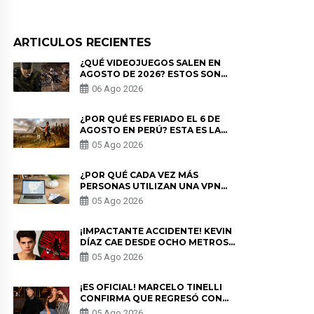
ARTICULOS RECIENTES
¿QUÉ VIDEOJUEGOS SALEN EN
AGOSTO DE 2026? ESTOS SON
LOS ESTRENOS MÁS ESPERADOS
06 Ago 2026
¿POR QUÉ ES FERIADO EL 6 DE
AGOSTO EN PERÚ? ESTA ES LA
HISTORIA
05 Ago 2026
¿POR QUÉ CADA VEZ MÁS
PERSONAS UTILIZAN UNA VPN
PARA PROTEGER SU
05 Ago 2026
PRIVACIDAD?
¡IMPACTANTE ACCIDENTE! KEVIN
DÍAZ CAE DESDE OCHO METROS
EN “ESTO ES GUERRA” Y GENERA
05 Ago 2026
PREOCUPACIÓN
¡ES OFICIAL! MARCELO TINELLI
CONFIRMA QUE REGRESÓ CON
MILETT FIGUEROA: “EL AMOR
05 Ago 2026