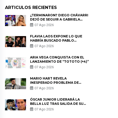
ARTICULOS RECIENTES
¿TERMINARON? DIEGO CHÁVARRI
DEJÓ DE SEGUIR A GABRIELA
HERRERA Y ANUNCIA SU SALIDA
07 Ago 2026
DE PÓDCAST
FLAVIA LAOS EXPONE LO QUE
HABRÍA BUSCADO PABLO
HEREDIA CON ALE FULLER: “UNA
07 Ago 2026
DE LAS PARTES QUERÍA EL
REMEMBER”
ARIA VEGA CONQUISTA CON EL
LANZAMIENTO DE “TOTOTO (+4)”
07 Ago 2026
MARIO HART REVELA
INESPERADO PROBLEMA DE
SALUD ANTES DE SEPARARSE DE
07 Ago 2026
KORINA: “ME ENCONTRARON UN
TUMOR”
ÓSCAR JUNIOR LIDERARÁ LA
BELLA LUZ TRAS SALIDA DE SU
PADRE POR POLÉMICA CON
07 Ago 2026
NALDY SALDAÑA