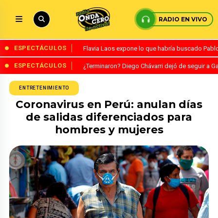
RADIO EN VIVO
ESPECTÁCULOS
Flavia Laos expone lo que habría buscado Pablo 
ESPECTÁCULOS
¿Terminaron? Diego Chávarri dejó de seguir a Ga
ENTRETENIMIENTO
Coronavirus en Perú: anulan días
de salidas diferenciados para
hombres y mujeres