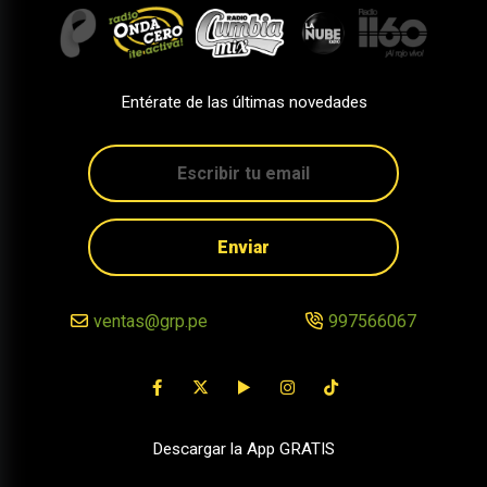
Entérate de las últimas novedades
Enviar
ventas@grp.pe
997566067
Descargar la App GRATIS