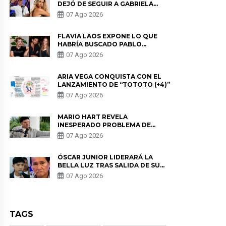
DEJÓ DE SEGUIR A GABRIELA
HERRERA Y ANUNCIA SU SALIDA
07 Ago 2026
DE PÓDCAST
FLAVIA LAOS EXPONE LO QUE
HABRÍA BUSCADO PABLO
HEREDIA CON ALE FULLER: “UNA
07 Ago 2026
DE LAS PARTES QUERÍA EL
REMEMBER”
ARIA VEGA CONQUISTA CON EL
LANZAMIENTO DE “TOTOTO (+4)”
07 Ago 2026
MARIO HART REVELA
INESPERADO PROBLEMA DE
SALUD ANTES DE SEPARARSE DE
07 Ago 2026
KORINA: “ME ENCONTRARON UN
TUMOR”
ÓSCAR JUNIOR LIDERARÁ LA
BELLA LUZ TRAS SALIDA DE SU
PADRE POR POLÉMICA CON
07 Ago 2026
NALDY SALDAÑA
TAGS