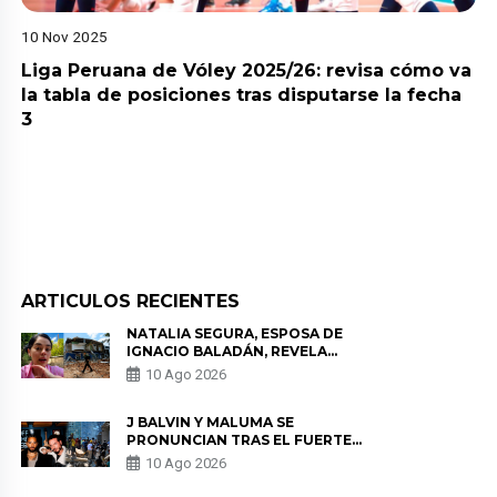
10 Nov 2025
Liga Peruana de Vóley 2025/26: revisa cómo va
la tabla de posiciones tras disputarse la fecha
3
ARTICULOS RECIENTES
NATALIA SEGURA, ESPOSA DE
IGNACIO BALADÁN, REVELA
COMO VIVIÓ EL TERREMOTO EN
10 Ago 2026
COLOMBIA: “NO ME PODÍA
MOVER”
J BALVIN Y MALUMA SE
PRONUNCIAN TRAS EL FUERTE
TERREMOTO EN COLOMBIA:
10 Ago 2026
“VAMOS A MOVERNOS PARA
AYUDAR”