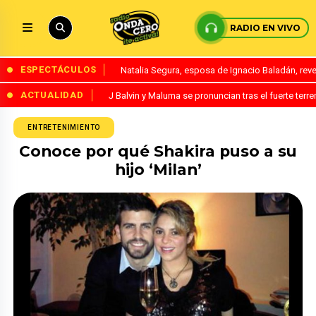
RADIO EN VIVO
ESPECTÁCULOS
Natalia Segura, esposa de Ignacio Baladán, rev
ACTUALIDAD
J Balvin y Maluma se pronuncian tras el fuerte te
ENTRETENIMIENTO
Conoce por qué Shakira puso a su
hijo ‘Milan’