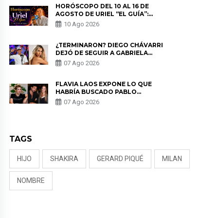
HORÓSCOPO DEL 10 AL 16 DE
AGOSTO DE URIEL “EL GUÍA”:
PREDICCIONES PARA TODOS LOS
10 Ago 2026
SIGNOS DEL ZODIACO AQUÍ
¿TERMINARON? DIEGO CHÁVARRI
DEJÓ DE SEGUIR A GABRIELA
HERRERA Y ANUNCIA SU SALIDA
07 Ago 2026
DE PÓDCAST
FLAVIA LAOS EXPONE LO QUE
HABRÍA BUSCADO PABLO
HEREDIA CON ALE FULLER: “UNA
07 Ago 2026
DE LAS PARTES QUERÍA EL
REMEMBER”
TAGS
HIJO
SHAKIRA
GERARD PIQUÉ
MILAN
NOMBRE