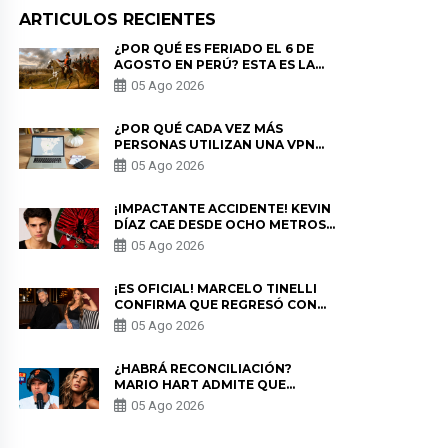
ARTICULOS RECIENTES
¿POR QUÉ ES FERIADO EL 6 DE
AGOSTO EN PERÚ? ESTA ES LA
HISTORIA
05 Ago 2026
¿POR QUÉ CADA VEZ MÁS
PERSONAS UTILIZAN UNA VPN
PARA PROTEGER SU
05 Ago 2026
PRIVACIDAD?
¡IMPACTANTE ACCIDENTE! KEVIN
DÍAZ CAE DESDE OCHO METROS
EN “ESTO ES GUERRA” Y GENERA
05 Ago 2026
PREOCUPACIÓN
¡ES OFICIAL! MARCELO TINELLI
CONFIRMA QUE REGRESÓ CON
MILETT FIGUEROA: “EL AMOR
05 Ago 2026
PUDO MÁS”
¿HABRÁ RECONCILIACIÓN?
MARIO HART ADMITE QUE
PODRÍA VOLVER CON KORINA
05 Ago 2026
RIVADENEIRA: “NO LE CERRARÍA
LAS PUERTAS”