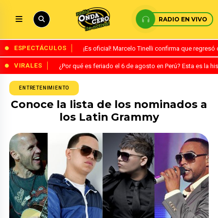
RADIO EN VIVO
ESPECTÁCULOS
¡Es oficial! Marcelo Tinelli confirma que regres
VIRALES
¿Por qué es feriado el 6 de agosto en Perú? Esta es la his
ENTRETENIMIENTO
Conoce la lista de los nominados a
los Latin Grammy