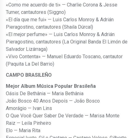
«Como me acuerdo de ti» — Charlie Corona & Jesse
Turner, cantautores (Siggno)
«El día que me fui» — Luis Carlos Monroy & Adrián
Pieragostino, cantautores (Shaila Dúrcal)
«El mejor perfume» — Luis Carlos Monroy & Adrián
Pieragostino, cantautores (La Original Banda El Limón de
Salvador Lizárraga)
«Vivo Contenta» — Manuel Eduardo Toscano, cantautor
(Paquita La Del Barrio)
CAMPO BRASILEÑO
Mejor Album Música Popular Brasileña
Oásis De Bethânia — Maria Bethânia
João Bosco 40 Anos Depoís — João Bosco
Amorágio — Ivan Lins
O Que Você Quer Saber De Verdade — Marisa Monte
Raiz — Leila Pinheiro
Elo — Maria Rita
Especial Ivete, Gil e Caetano — Caetano Veloso, Gilberto