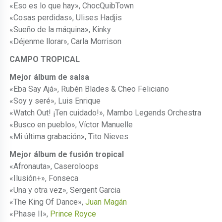
«Eso es lo que hay», ChocQuibTown
«Cosas perdidas», Ulises Hadjis
«Sueño de la máquina», Kinky
«Déjenme llorar», Carla Morrison
CAMPO TROPICAL
Mejor álbum de salsa
«Eba Say Ajá», Rubén Blades & Cheo Feliciano
«Soy y seré», Luis Enrique
«Watch Out! ¡Ten cuidado!», Mambo Legends Orchestra
«Busco en pueblo», Víctor Manuelle
«Mi última grabación», Tito Nieves
Mejor álbum de fusión tropical
«Afronauta», Caseroloops
«Ilusión+», Fonseca
«Una y otra vez», Sergent Garcia
«The King Of Dance»,
Juan Magán
«Phase II»,
Prince Royce