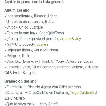
Aquí te dejamos con la lista general:
Album del año
«Independiente», Ricardo Arjona
«Un pokito de rocanrol», Bebe
«Chico», Chico Buarque
«Eso es lo que hay», ChocQuibTown
«¿Con quién se queda el perro?»,
Jesse & Joy
«MTV Unplugged»,
Juanes
«Déjenme llorar», Carla Morrison
«Peligro», Reik
«Dear Diz (Everyday I Think Of You)», Arturo Sandoval
«Especial Ivete, Gil e Caetano», Caetano Veloso, Gilberto
Gil & Ivete Sangalo
Grabación del año
«Fuiste tú» — Ricardo Arjona con Gaby Moreno
«Calentura» — ChocQuibTown Featuring
Tego Calderón
&
Zully Murillo
«Que te vaya mal» — Kany García