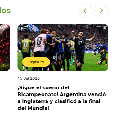
dos
Deportes
Deport
15 Jul 2026
14 Jul 2026
¡Sigue el sueño del
¡Sueña c
Bicampeonato! Argentina venció
venció 2-
a Inglaterra y clasificó a la final
la final 
del Mundial