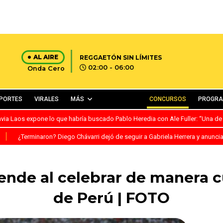
AL AIRE
REGGAETÓN SIN LÍMITES
02:00 - 06:00
Onda Cero
PORTES
VIRALES
MÁS
CONCURSOS
PROGR
avia Laos expone lo que habría buscado Pablo Heredia con Ale Fuller: “Una de
S
¿Terminaron? Diego Chávarri dejó de seguir a Gabriela Herrera y anunci
de al celebrar de manera cu
de Perú | FOTO