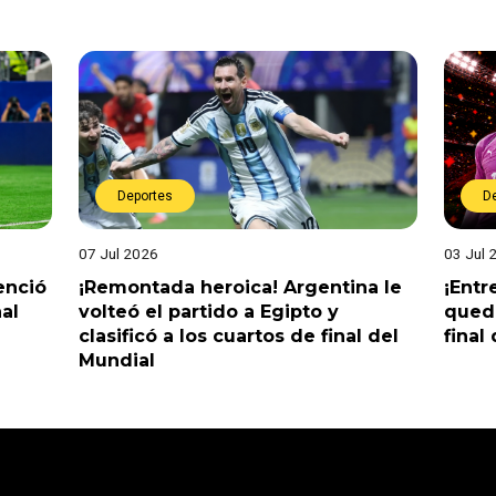
Deportes
D
07 Jul 2026
03 Jul 
enció
¡Remontada heroica! Argentina le
¡Entr
nal
volteó el partido a Egipto y
queda
clasificó a los cuartos de final del
final
Mundial