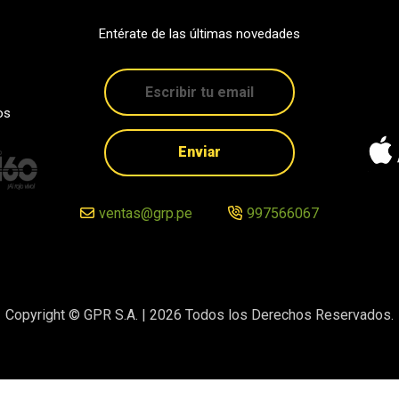
Entérate de las últimas novedades
os
Enviar
ventas@grp.pe
997566067
Copyright © GPR S.A. |
2026
Todos los Derechos Reservados.