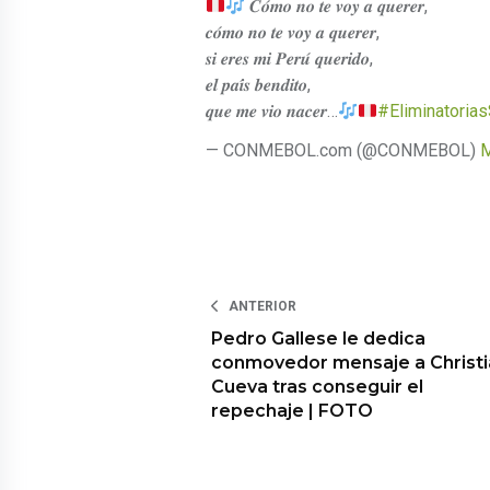
𝑪𝒐́𝒎𝒐 𝒏𝒐 𝒕𝒆 𝒗𝒐𝒚 𝒂 𝒒𝒖𝒆𝒓𝒆𝒓,
𝒄𝒐́𝒎𝒐 𝒏𝒐 𝒕𝒆 𝒗𝒐𝒚 𝒂 𝒒𝒖𝒆𝒓𝒆𝒓,
𝒔𝒊 𝒆𝒓𝒆𝒔 𝒎𝒊 𝑷𝒆𝒓𝒖́ 𝒒𝒖𝒆𝒓𝒊𝒅𝒐,
𝒆𝒍 𝒑𝒂𝒊́𝒔 𝒃𝒆𝒏𝒅𝒊𝒕𝒐,
𝒒𝒖𝒆 𝒎𝒆 𝒗𝒊𝒐 𝒏𝒂𝒄𝒆𝒓…
#Eliminatoria
— CONMEBOL.com (@CONMEBOL)
M
ANTERIOR
Pedro Gallese le dedica
conmovedor mensaje a Christi
Cueva tras conseguir el
repechaje | FOTO