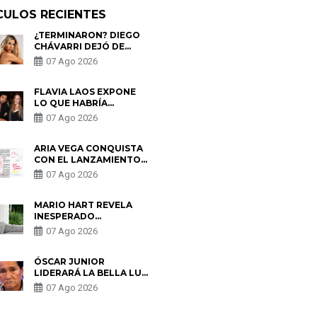
CULOS RECIENTES
¿TERMINARON? DIEGO
CHÁVARRI DEJÓ DE
SEGUIR A GABRIELA
07 Ago 2026
HERRERA Y ANUNCIA SU
SALIDA DE PÓDCAST
FLAVIA LAOS EXPONE
LO QUE HABRÍA
BUSCADO PABLO
07 Ago 2026
HEREDIA CON ALE
FULLER: “UNA DE LAS
PARTES QUERÍA EL
ARIA VEGA CONQUISTA
REMEMBER”
CON EL LANZAMIENTO
DE “TOTOTO (+4)”
07 Ago 2026
MARIO HART REVELA
INESPERADO
PROBLEMA DE SALUD
07 Ago 2026
ANTES DE SEPARARSE
DE KORINA: “ME
ENCONTRARON UN
ÓSCAR JUNIOR
TUMOR”
LIDERARÁ LA BELLA LUZ
TRAS SALIDA DE SU
07 Ago 2026
PADRE POR POLÉMICA
CON NALDY SALDAÑA