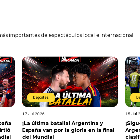
 más importantes de espectáculos local e internacional.
Deportes
D
17 Jul 2026
15 Jul 
spaña
¡La última batalla! Argentina y
¡Sigu
rtió
España van por la gloria en la final
Argen
dial
del Mundial
clasi