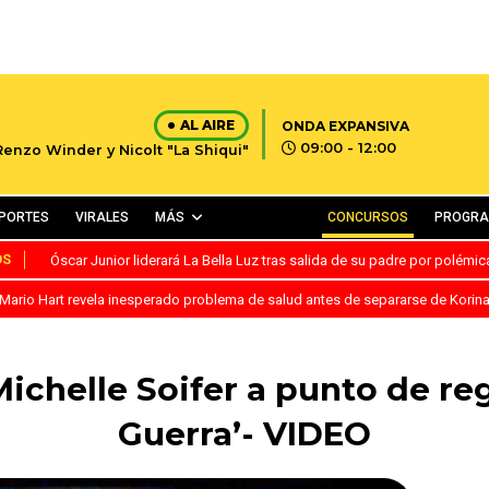
AL AIRE
ONDA EXPANSIVA
09:00 - 12:00
Renzo Winder y Nicolt "La Shiqui"
PORTES
VIRALES
MÁS
CONCURSOS
PROGR
OS
Óscar Junior liderará La Bella Luz tras salida de su padre por polémi
Mario Hart revela inesperado problema de salud antes de separarse de Korin
chelle Soifer a punto de reg
Guerra’- VIDEO