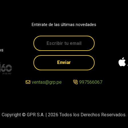
Entérate de las últimas novedades
os
Enviar
ventas@grp.pe
997566067
Copyright © GPR S.A. |
2026
Todos los Derechos Reservados.