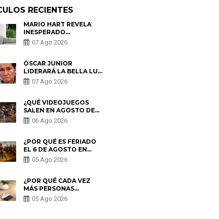
CULOS RECIENTES
MARIO HART REVELA
INESPERADO
PROBLEMA DE SALUD
07 Ago 2026
ANTES DE SEPARARSE
DE KORINA: “ME
ENCONTRARON UN
ÓSCAR JUNIOR
TUMOR”
LIDERARÁ LA BELLA LUZ
TRAS SALIDA DE SU
07 Ago 2026
PADRE POR POLÉMICA
CON NALDY SALDAÑA
¿QUÉ VIDEOJUEGOS
SALEN EN AGOSTO DE
2026? ESTOS SON LOS
06 Ago 2026
ESTRENOS MÁS
ESPERADOS
¿POR QUÉ ES FERIADO
EL 6 DE AGOSTO EN
PERÚ? ESTA ES LA
05 Ago 2026
HISTORIA
¿POR QUÉ CADA VEZ
MÁS PERSONAS
UTILIZAN UNA VPN
05 Ago 2026
PARA PROTEGER SU
PRIVACIDAD?