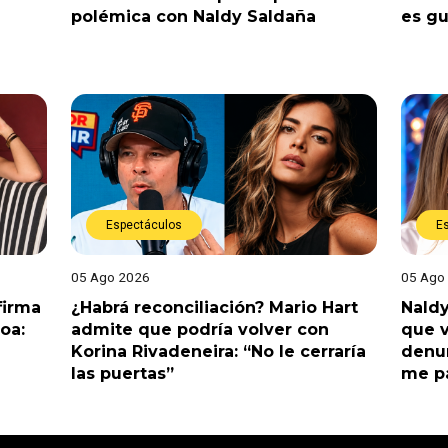
polémica con Naldy Saldaña
es gu
Espectáculos
E
05 Ago 2026
05 Ago
nfirma
¿Habrá reconciliación? Mario Hart
Naldy
oa:
admite que podría volver con
que v
Korina Rivadeneira: “No le cerraría
denun
las puertas”
me pa