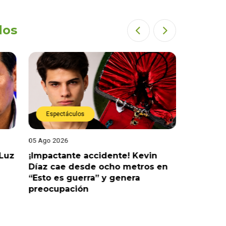
dos
Espectáculos
Espect
05 Ago 2026
05 Ago 202
 Luz
¡Impactante accidente! Kevin
¡Es ofici
Díaz cae desde ocho metros en
confirma
“Esto es guerra” y genera
Figueroa
preocupación