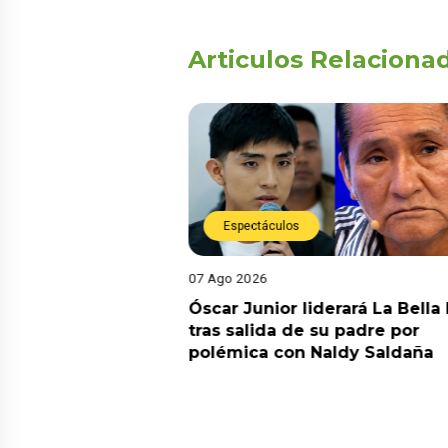
Articulos Relaciona
Espectáculos
07 Ago 2026
ela inesperado
Óscar Junior liderará La Bella
alud antes de
tras salida de su padre por
orina: “Me
polémica con Naldy Saldaña
n tumor”