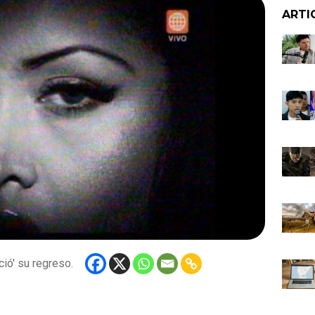
ARTI
ció' su regreso.