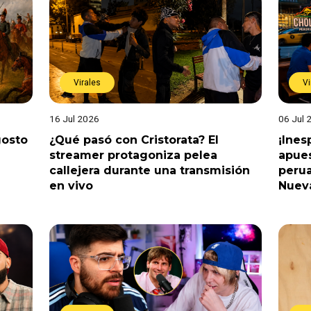
Virales
Vi
16 Jul 2026
06 Jul 
gosto
¿Qué pasó con Cristorata? El
¡Ine
streamer protagoniza pelea
apues
callejera durante una transmisión
perua
en vivo
Nuev