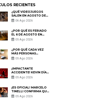
CULOS RECIENTES
¿QUÉ VIDEOJUEGOS
SALEN EN AGOSTO DE
2026? ESTOS SON LOS
06 Ago 2026
ESTRENOS MÁS
ESPERADOS
¿POR QUÉ ES FERIADO
EL 6 DE AGOSTO EN
PERÚ? ESTA ES LA
05 Ago 2026
HISTORIA
¿POR QUÉ CADA VEZ
MÁS PERSONAS
UTILIZAN UNA VPN
05 Ago 2026
PARA PROTEGER SU
PRIVACIDAD?
¡IMPACTANTE
ACCIDENTE! KEVIN DÍAZ
CAE DESDE OCHO
05 Ago 2026
METROS EN “ESTO ES
GUERRA” Y GENERA
PREOCUPACIÓN
¡ES OFICIAL! MARCELO
TINELLI CONFIRMA QUE
REGRESÓ CON MILETT
05 Ago 2026
FIGUEROA: “EL AMOR
PUDO MÁS”