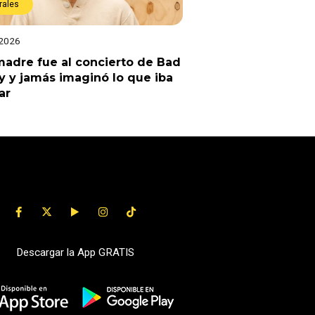
rales
 2026
adre fue al concierto de Bad
 y jamás imaginó lo que iba
ar
Descargar la App GRATIS