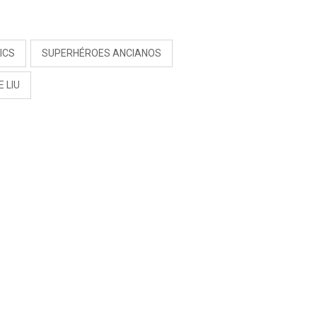
S
ICS
SUPERHÉROES ANCIANOS
E LIU