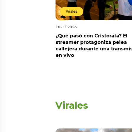
Virales
16 Jul 2026
riado el 6 de
¿Qué pasó con Cristorata? El
? Esta es la
streamer protagoniza pelea
callejera durante una transmi
en vivo
Virales