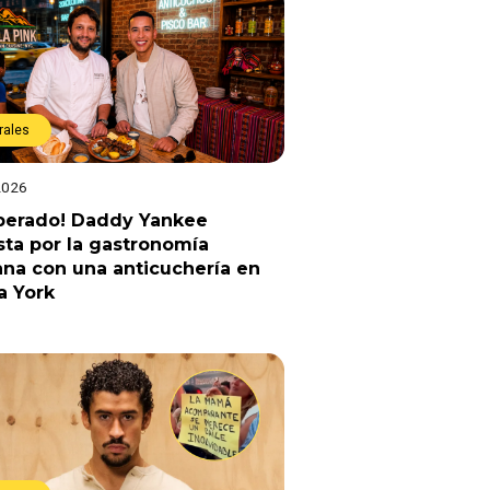
rales
2026
sperado! Daddy Yankee
ta por la gastronomía
na con una anticuchería en
a York