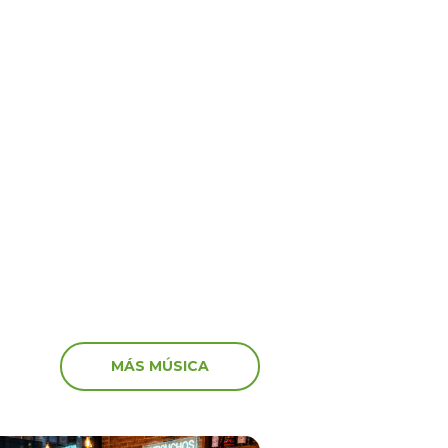
Virales
6
15 Jun 2026
por Venezuela! Así
¡Shock y tristeza en viv
aron algunos artistas
recibieron los streamers
vastador terremoto
noticia de la muerte de
MÁS MÚSICA