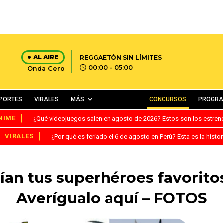
AL AIRE
REGGAETÓN SIN LÍMITES
00:00 - 05:00
Onda Cero
PORTES
VIRALES
MÁS
CONCURSOS
PROGR
NIME
¿Qué videojuegos salen en agosto de 2026? Estos son los estre
VIRALES
¿Por qué es feriado el 6 de agosto en Perú? Esta es la histor
ían tus superhéroes favoritos
Averígualo aquí – FOTOS