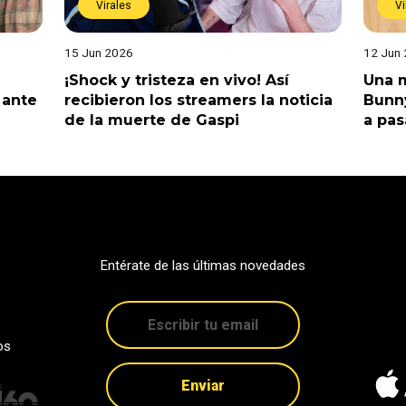
Virales
Vi
15 Jun 2026
12 Jun
¡Shock y tristeza en vivo! Así
Una m
 ante
recibieron los streamers la noticia
Bunny
de la muerte de Gaspi
a pas
Entérate de las últimas novedades
os
Enviar