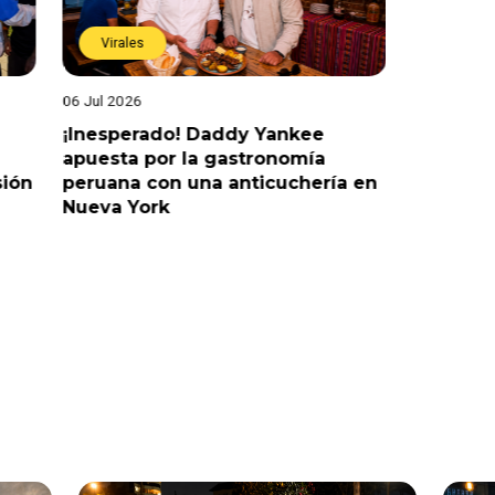
Virales
Virales
06 Jul 2026
25 Jun 202
¡Inesperado! Daddy Yankee
¡Juntos 
apuesta por la gastronomía
reaccion
sión
peruana con una anticuchería en
ante de
Nueva York