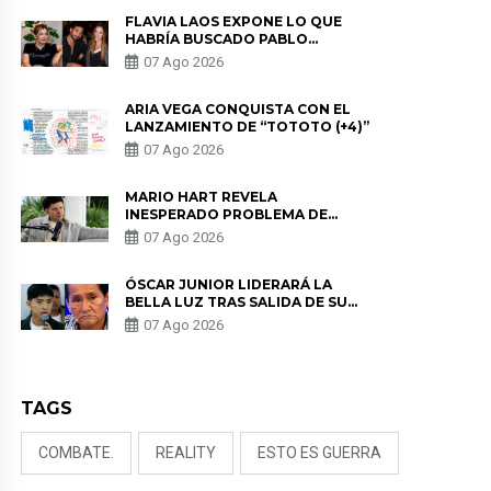
FLAVIA LAOS EXPONE LO QUE
HABRÍA BUSCADO PABLO
HEREDIA CON ALE FULLER: “UNA
07 Ago 2026
DE LAS PARTES QUERÍA EL
REMEMBER”
ARIA VEGA CONQUISTA CON EL
LANZAMIENTO DE “TOTOTO (+4)”
07 Ago 2026
MARIO HART REVELA
INESPERADO PROBLEMA DE
SALUD ANTES DE SEPARARSE DE
07 Ago 2026
KORINA: “ME ENCONTRARON UN
TUMOR”
ÓSCAR JUNIOR LIDERARÁ LA
BELLA LUZ TRAS SALIDA DE SU
PADRE POR POLÉMICA CON
07 Ago 2026
NALDY SALDAÑA
TAGS
COMBATE.
REALITY
ESTO ES GUERRA