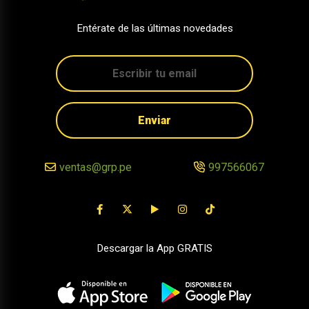
Entérate de las últimas novedades
Enviar
ventas@grp.pe
997566067
Descargar la App GRATIS