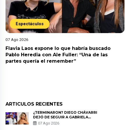
Espectáculos
07 Ago 2026
Flavia Laos expone lo que habría buscado
Pablo Heredia con Ale Fuller: “Una de las
partes quería el remember”
ARTICULOS RECIENTES
¿TERMINARON? DIEGO CHÁVARRI
DEJÓ DE SEGUIR A GABRIELA
HERRERA Y ANUNCIA SU SALIDA
07 Ago 2026
DE PÓDCAST