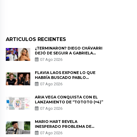
ARTICULOS RECIENTES
¿TERMINARON? DIEGO CHÁVARRI
DEJÓ DE SEGUIR A GABRIELA
HERRERA Y ANUNCIA SU SALIDA
07 Ago 2026
DE PÓDCAST
FLAVIA LAOS EXPONE LO QUE
HABRÍA BUSCADO PABLO
HEREDIA CON ALE FULLER: “UNA
07 Ago 2026
DE LAS PARTES QUERÍA EL
REMEMBER”
ARIA VEGA CONQUISTA CON EL
LANZAMIENTO DE “TOTOTO (+4)”
07 Ago 2026
MARIO HART REVELA
INESPERADO PROBLEMA DE
SALUD ANTES DE SEPARARSE DE
07 Ago 2026
KORINA: “ME ENCONTRARON UN