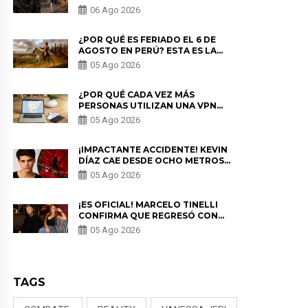
LOS ESTRENOS MÁS ESPERADOS
06 Ago 2026
¿POR QUÉ ES FERIADO EL 6 DE
AGOSTO EN PERÚ? ESTA ES LA
HISTORIA
05 Ago 2026
¿POR QUÉ CADA VEZ MÁS
PERSONAS UTILIZAN UNA VPN
PARA PROTEGER SU
05 Ago 2026
PRIVACIDAD?
¡IMPACTANTE ACCIDENTE! KEVIN
DÍAZ CAE DESDE OCHO METROS
EN “ESTO ES GUERRA” Y GENERA
05 Ago 2026
PREOCUPACIÓN
¡ES OFICIAL! MARCELO TINELLI
CONFIRMA QUE REGRESÓ CON
MILETT FIGUEROA: “EL AMOR
05 Ago 2026
PUDO MÁS”
TAGS