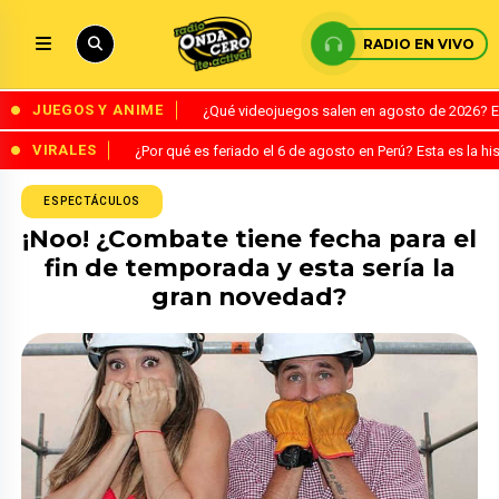
RADIO EN VIVO
JUEGOS Y ANIME
¿Qué videojuegos salen en agosto de 2026? 
VIRALES
¿Por qué es feriado el 6 de agosto en Perú? Esta es la his
ESPECTÁCULOS
¡Noo! ¿Combate tiene fecha para el
fin de temporada y esta sería la
gran novedad?