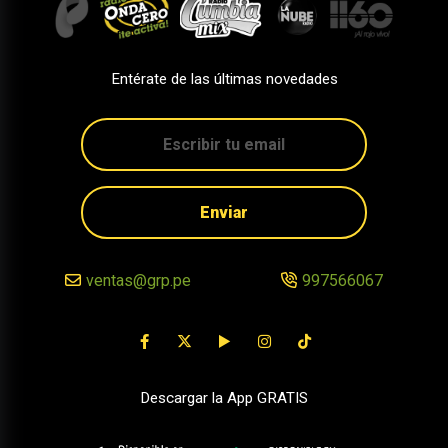
Entérate de las últimas novedades
Enviar
ventas@grp.pe
997566067
Descargar la App GRATIS