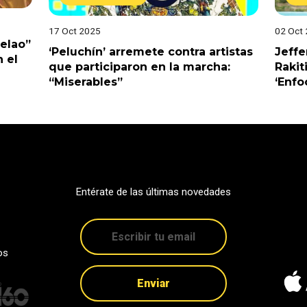
17 Oct 2025
02 Oct
Pelao”
‘Peluchín’ arremete contra artistas
Jeffe
 el
que participaron en la marcha:
Rakit
“Miserables”
‘Enfo
Entérate de las últimas novedades
os
Enviar