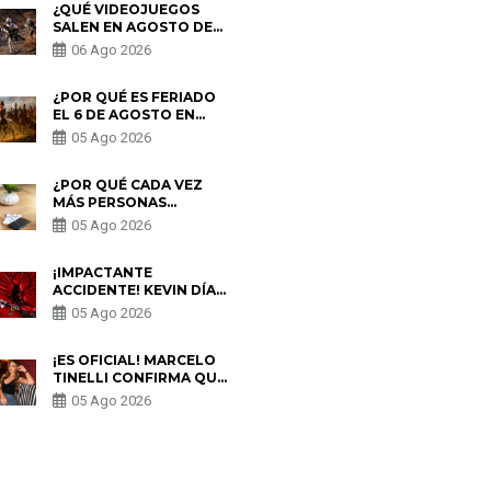
¿QUÉ VIDEOJUEGOS
SALEN EN AGOSTO DE
2026? ESTOS SON LOS
06 Ago 2026
ESTRENOS MÁS
ESPERADOS
¿POR QUÉ ES FERIADO
EL 6 DE AGOSTO EN
PERÚ? ESTA ES LA
05 Ago 2026
HISTORIA
¿POR QUÉ CADA VEZ
MÁS PERSONAS
UTILIZAN UNA VPN
05 Ago 2026
PARA PROTEGER SU
PRIVACIDAD?
¡IMPACTANTE
ACCIDENTE! KEVIN DÍAZ
CAE DESDE OCHO
05 Ago 2026
METROS EN “ESTO ES
GUERRA” Y GENERA
PREOCUPACIÓN
¡ES OFICIAL! MARCELO
TINELLI CONFIRMA QUE
REGRESÓ CON MILETT
05 Ago 2026
FIGUEROA: “EL AMOR
PUDO MÁS”