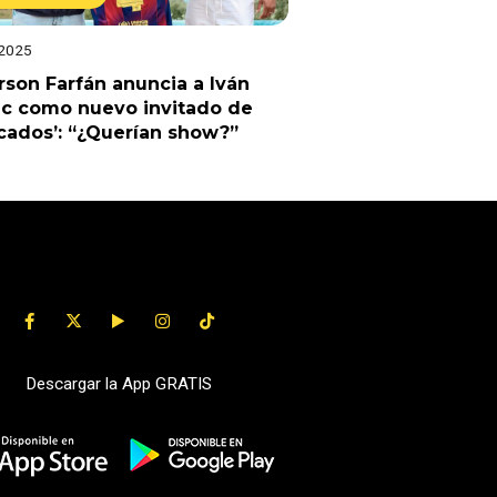
 2025
rson Farfán anuncia a Iván
ic como nuevo invitado de
cados’: “¿Querían show?”
Descargar la App GRATIS