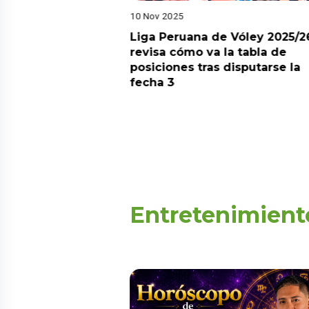
10 Nov 2025
arot esta semana?
Liga Peruana de Vóley 2025/2
predicciones de
revisa cómo va la tabla de
aquí
posiciones tras disputarse la
fecha 3
Entretenimient