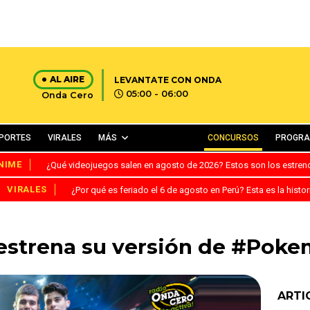
AL AIRE
LEVANTATE CON ONDA
05:00 - 06:00
Onda Cero
PORTES
VIRALES
MÁS
CONCURSOS
PROGR
NIME
¿Qué videojuegos salen en agosto de 2026? Estos son los estre
VIRALES
¿Por qué es feriado el 6 de agosto en Perú? Esta es la histor
estrena su versión de #Pok
ARTI