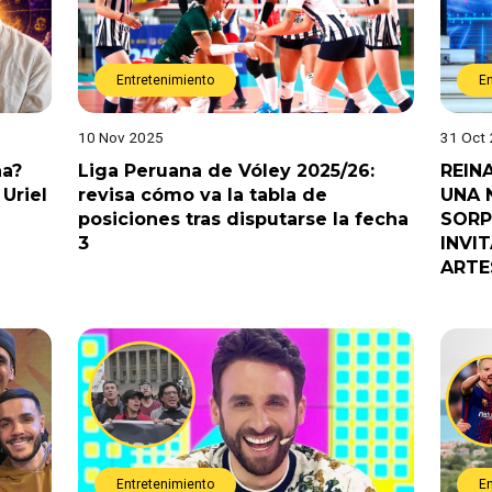
Entretenimiento
E
10 Nov 2025
31 Oct
na?
Liga Peruana de Vóley 2025/26:
REIN
Uriel
revisa cómo va la tabla de
UNA 
posiciones tras disputarse la fecha
SORP
3
INVI
ARTE
Entretenimiento
E