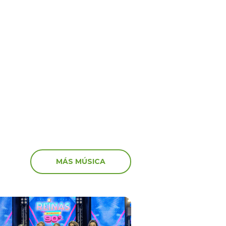
5
17 Oct 2025
ime” no va más! El
‘Peluchín’ arremete con
anuncia el fin del
artistas que participaro
 en el canal de Youtube
marcha: “Miserables”
MÁS MÚSICA