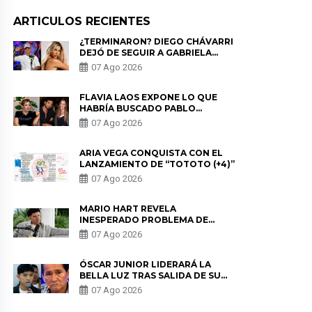
ARTICULOS RECIENTES
¿TERMINARON? DIEGO CHÁVARRI
DEJÓ DE SEGUIR A GABRIELA
HERRERA Y ANUNCIA SU SALIDA
07 Ago 2026
DE PÓDCAST
FLAVIA LAOS EXPONE LO QUE
HABRÍA BUSCADO PABLO
HEREDIA CON ALE FULLER: “UNA
07 Ago 2026
DE LAS PARTES QUERÍA EL
REMEMBER”
ARIA VEGA CONQUISTA CON EL
LANZAMIENTO DE “TOTOTO (+4)”
07 Ago 2026
MARIO HART REVELA
INESPERADO PROBLEMA DE
SALUD ANTES DE SEPARARSE DE
07 Ago 2026
KORINA: “ME ENCONTRARON UN
TUMOR”
ÓSCAR JUNIOR LIDERARÁ LA
BELLA LUZ TRAS SALIDA DE SU
PADRE POR POLÉMICA CON
07 Ago 2026
NALDY SALDAÑA