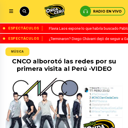
RADIO EN VIVO
ESPECTÁCULOS
Flavia Laos expone lo que habría buscado Pablo 
ESPECTÁCULOS
¿Terminaron? Diego Chávarri dejó de seguir a Ga
MÚSICA
CNCO alborotó las redes por su
primera visita al Perú -VIDEO