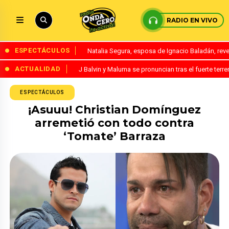
RADIO EN VIVO
ESPECTÁCULOS
Natalia Segura, esposa de Ignacio Baladán, rev
ACTUALIDAD
J Balvin y Maluma se pronuncian tras el fuerte te
ESPECTÁCULOS
¡Asuuu! Christian Domínguez
arremetió con todo contra
‘Tomate’ Barraza