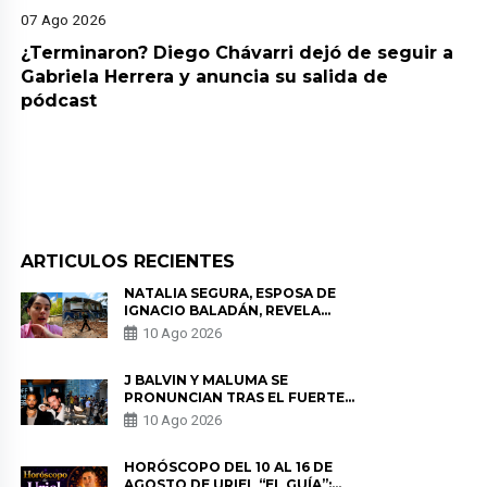
07 Ago 2026
¿Terminaron? Diego Chávarri dejó de seguir a
Gabriela Herrera y anuncia su salida de
pódcast
ARTICULOS RECIENTES
NATALIA SEGURA, ESPOSA DE
IGNACIO BALADÁN, REVELA
COMO VIVIÓ EL TERREMOTO EN
10 Ago 2026
COLOMBIA: “NO ME PODÍA
MOVER”
J BALVIN Y MALUMA SE
PRONUNCIAN TRAS EL FUERTE
TERREMOTO EN COLOMBIA:
10 Ago 2026
“VAMOS A MOVERNOS PARA
AYUDAR”
HORÓSCOPO DEL 10 AL 16 DE
AGOSTO DE URIEL “EL GUÍA”: