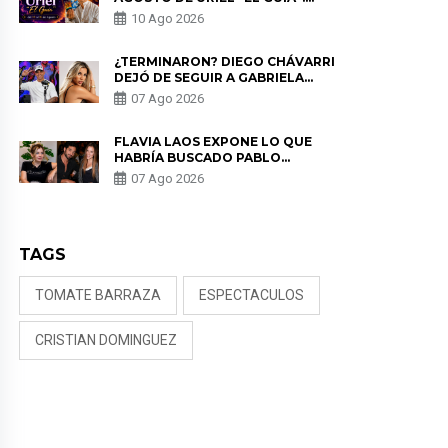
PREDICCIONES PARA TODOS LOS
10 Ago 2026
SIGNOS DEL ZODIACO AQUÍ
¿TERMINARON? DIEGO CHÁVARRI
DEJÓ DE SEGUIR A GABRIELA
HERRERA Y ANUNCIA SU SALIDA
07 Ago 2026
DE PÓDCAST
FLAVIA LAOS EXPONE LO QUE
HABRÍA BUSCADO PABLO
HEREDIA CON ALE FULLER: “UNA
07 Ago 2026
DE LAS PARTES QUERÍA EL
REMEMBER”
TAGS
TOMATE BARRAZA
ESPECTACULOS
CRISTIAN DOMINGUEZ