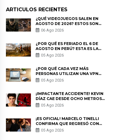
ARTICULOS RECIENTES
¿QUÉ VIDEOJUEGOS SALEN EN
AGOSTO DE 2026? ESTOS SON
LOS ESTRENOS MÁS ESPERADOS
06 Ago 2026
¿POR QUÉ ES FERIADO EL 6 DE
AGOSTO EN PERÚ? ESTA ES LA
HISTORIA
05 Ago 2026
¿POR QUÉ CADA VEZ MÁS
PERSONAS UTILIZAN UNA VPN
PARA PROTEGER SU
05 Ago 2026
PRIVACIDAD?
¡IMPACTANTE ACCIDENTE! KEVIN
DÍAZ CAE DESDE OCHO METROS
EN “ESTO ES GUERRA” Y GENERA
05 Ago 2026
PREOCUPACIÓN
¡ES OFICIAL! MARCELO TINELLI
CONFIRMA QUE REGRESÓ CON
MILETT FIGUEROA: “EL AMOR
05 Ago 2026
PUDO MÁS”