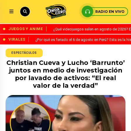
RADIO EN VIVO
JUEGOS Y ANIME
¿Qué videojuegos salen en agosto de 2026? 
VIRALES
¿Por qué es feriado el 6 de agosto en Perú? Esta es la his
ESPECTÁCULOS
Christian Cueva y Lucho ‘Barrunto’
juntos en medio de investigación
por lavado de activos: “El real
valor de la verdad”