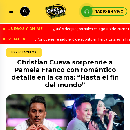
RADIO EN VIVO
JUEGOS Y ANIME
¿Qué videojuegos salen en agosto de 2026? 
VIRALES
¿Por qué es feriado el 6 de agosto en Perú? Esta es la his
ESPECTÁCULOS
Christian Cueva sorprende a
Pamela Franco con romántico
detalle en la cama: “Hasta el fin
del mundo”