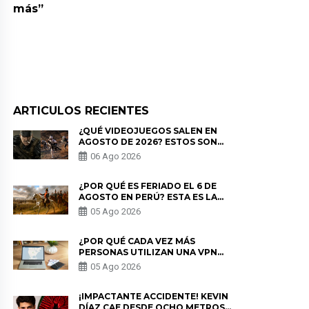
más”
ARTICULOS RECIENTES
¿QUÉ VIDEOJUEGOS SALEN EN
AGOSTO DE 2026? ESTOS SON
LOS ESTRENOS MÁS ESPERADOS
06 Ago 2026
¿POR QUÉ ES FERIADO EL 6 DE
AGOSTO EN PERÚ? ESTA ES LA
HISTORIA
05 Ago 2026
¿POR QUÉ CADA VEZ MÁS
PERSONAS UTILIZAN UNA VPN
PARA PROTEGER SU
05 Ago 2026
PRIVACIDAD?
¡IMPACTANTE ACCIDENTE! KEVIN
DÍAZ CAE DESDE OCHO METROS