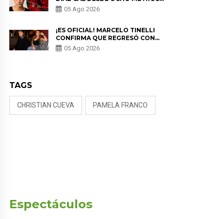
EN “ESTO ES GUERRA” Y GENERA
05 Ago 2026
PREOCUPACIÓN
¡ES OFICIAL! MARCELO TINELLI
CONFIRMA QUE REGRESÓ CON
MILETT FIGUEROA: “EL AMOR
05 Ago 2026
PUDO MÁS”
TAGS
CHRISTIAN CUEVA
PAMELA FRANCO
Espectáculos