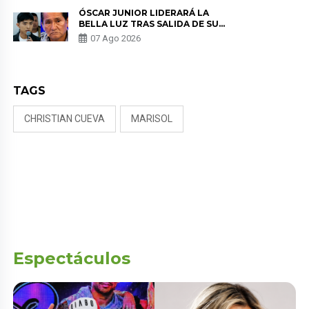
TUMOR”
ÓSCAR JUNIOR LIDERARÁ LA
BELLA LUZ TRAS SALIDA DE SU
PADRE POR POLÉMICA CON
07 Ago 2026
NALDY SALDAÑA
TAGS
CHRISTIAN CUEVA
MARISOL
Espectáculos