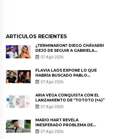
ARTICULOS RECIENTES
¿TERMINARON? DIEGO CHÁVARRI
DEJÓ DE SEGUIR A GABRIELA
HERRERA Y ANUNCIA SU SALIDA
07 Ago 2026
DE PÓDCAST
FLAVIA LAOS EXPONE LO QUE
HABRÍA BUSCADO PABLO
HEREDIA CON ALE FULLER: “UNA
07 Ago 2026
DE LAS PARTES QUERÍA EL
REMEMBER”
ARIA VEGA CONQUISTA CON EL
LANZAMIENTO DE “TOTOTO (+4)”
07 Ago 2026
MARIO HART REVELA
INESPERADO PROBLEMA DE
SALUD ANTES DE SEPARARSE DE
07 Ago 2026
KORINA: “ME ENCONTRARON UN