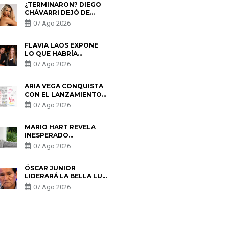
¿TERMINARON? DIEGO
CHÁVARRI DEJÓ DE
SEGUIR A GABRIELA
07 Ago 2026
HERRERA Y ANUNCIA SU
SALIDA DE PÓDCAST
FLAVIA LAOS EXPONE
LO QUE HABRÍA
BUSCADO PABLO
07 Ago 2026
HEREDIA CON ALE
FULLER: “UNA DE LAS
PARTES QUERÍA EL
ARIA VEGA CONQUISTA
REMEMBER”
CON EL LANZAMIENTO
DE “TOTOTO (+4)”
07 Ago 2026
MARIO HART REVELA
INESPERADO
PROBLEMA DE SALUD
07 Ago 2026
ANTES DE SEPARARSE
DE KORINA: “ME
ENCONTRARON UN
ÓSCAR JUNIOR
TUMOR”
LIDERARÁ LA BELLA LUZ
TRAS SALIDA DE SU
07 Ago 2026
PADRE POR POLÉMICA
CON NALDY SALDAÑA
S