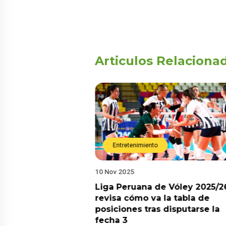
Articulos Relaciona
Entretenimiento
10 Nov 2025
arot esta semana?
Liga Peruana de Vóley 2025/2
predicciones de
revisa cómo va la tabla de
aquí
posiciones tras disputarse la
fecha 3