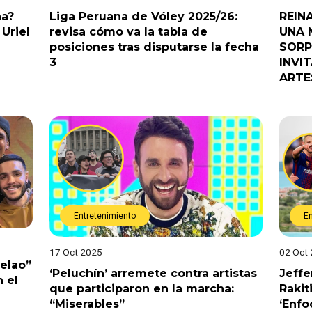
na?
Liga Peruana de Vóley 2025/26:
REIN
Uriel
revisa cómo va la tabla de
UNA 
posiciones tras disputarse la fecha
SORP
3
INVI
ARTE
Entretenimiento
E
17 Oct 2025
02 Oct
Pelao”
‘Peluchín’ arremete contra artistas
Jeffe
 el
que participaron en la marcha:
Rakit
“Miserables”
‘Enfo