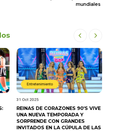
mundiales
dos
Entretenimiento
Entret
31 Oct 2025
28 Oct 202
6:
REINAS DE CORAZONES 90’S VIVE
¡”Good T
UNA NUEVA TEMPORADA Y
“Pelao” 
SORPRENDE CON GRANDES
programa
INVITADOS EN LA CÚPULA DE LAS