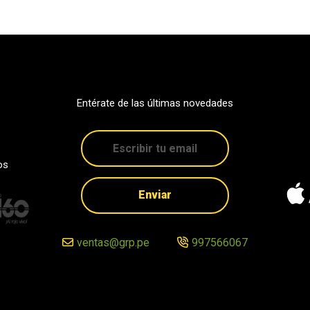
Entérate de las últimas novedades
os
Enviar
ventas@grp.pe
997566067