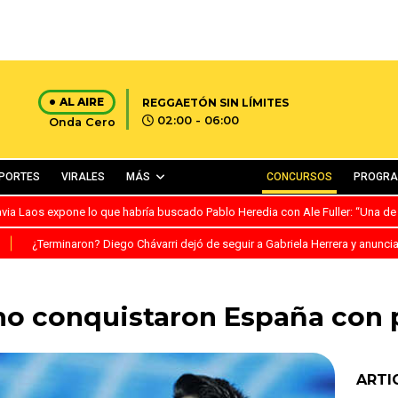
AL AIRE
REGGAETÓN SIN LÍMITES
02:00 - 06:00
Onda Cero
PORTES
VIRALES
MÁS
CONCURSOS
PROGR
avia Laos expone lo que habría buscado Pablo Heredia con Ale Fuller: “Una de
S
¿Terminaron? Diego Chávarri dejó de seguir a Gabriela Herrera y anunci
ho conquistaron España con 
ARTI