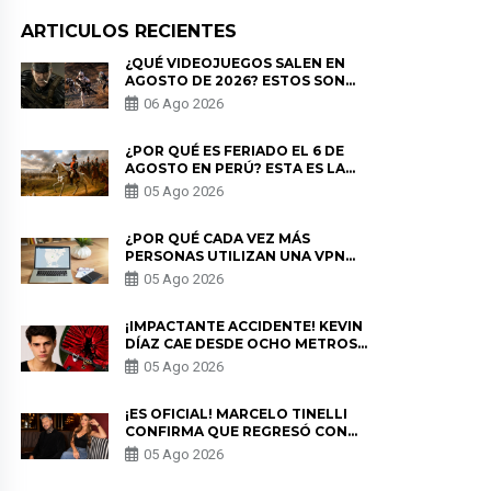
ARTICULOS RECIENTES
¿QUÉ VIDEOJUEGOS SALEN EN
AGOSTO DE 2026? ESTOS SON
LOS ESTRENOS MÁS ESPERADOS
06 Ago 2026
¿POR QUÉ ES FERIADO EL 6 DE
AGOSTO EN PERÚ? ESTA ES LA
HISTORIA
05 Ago 2026
¿POR QUÉ CADA VEZ MÁS
PERSONAS UTILIZAN UNA VPN
PARA PROTEGER SU
05 Ago 2026
PRIVACIDAD?
¡IMPACTANTE ACCIDENTE! KEVIN
DÍAZ CAE DESDE OCHO METROS
EN “ESTO ES GUERRA” Y GENERA
05 Ago 2026
PREOCUPACIÓN
¡ES OFICIAL! MARCELO TINELLI
CONFIRMA QUE REGRESÓ CON
MILETT FIGUEROA: “EL AMOR
05 Ago 2026
PUDO MÁS”