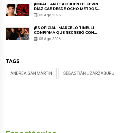
¡IMPACTANTE ACCIDENTE! KEVIN
DÍAZ CAE DESDE OCHO METROS
EN “ESTO ES GUERRA” Y GENERA
05 Ago 2026
PREOCUPACIÓN
¡ES OFICIAL! MARCELO TINELLI
CONFIRMA QUE REGRESÓ CON
MILETT FIGUEROA: “EL AMOR
05 Ago 2026
PUDO MÁS”
TAGS
ANDREA SAN MARTIN
SEBASTIÁN LIZARZABURU