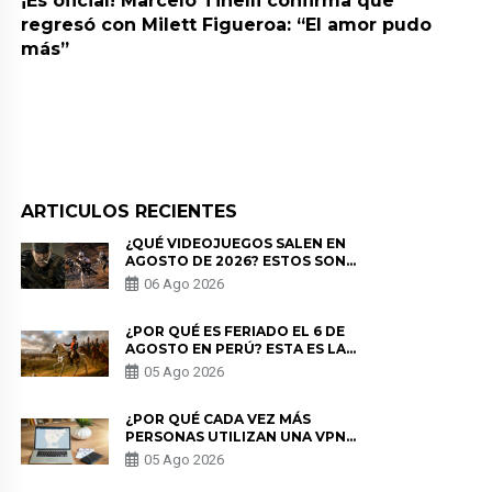
¡Es oficial! Marcelo Tinelli confirma que
regresó con Milett Figueroa: “El amor pudo
más”
ARTICULOS RECIENTES
¿QUÉ VIDEOJUEGOS SALEN EN
AGOSTO DE 2026? ESTOS SON
LOS ESTRENOS MÁS ESPERADOS
06 Ago 2026
¿POR QUÉ ES FERIADO EL 6 DE
AGOSTO EN PERÚ? ESTA ES LA
HISTORIA
05 Ago 2026
¿POR QUÉ CADA VEZ MÁS
PERSONAS UTILIZAN UNA VPN
PARA PROTEGER SU
05 Ago 2026
PRIVACIDAD?