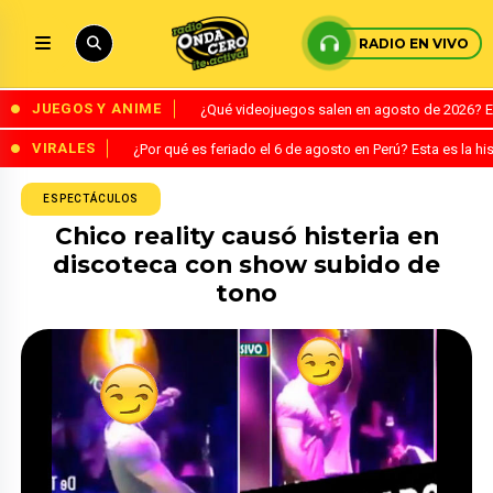
RADIO EN VIVO
JUEGOS Y ANIME
¿Qué videojuegos salen en agosto de 2026? 
VIRALES
¿Por qué es feriado el 6 de agosto en Perú? Esta es la his
ESPECTÁCULOS
Chico reality causó histeria en
discoteca con show subido de
tono