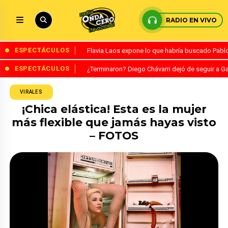
RADIO EN VIVO
ESPECTÁCULOS
Flavia Laos expone lo que habría buscado Pablo 
ESPECTÁCULOS
¿Terminaron? Diego Chávarri dejó de seguir a Ga
VIRALES
¡Chica elástica! Esta es la mujer
más flexible que jamás hayas visto
– FOTOS