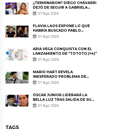
¿TERMINARON? DIEGO CHÁVARRI
DEJÓ DE SEGUIR A GABRIELA
HERRERA Y ANUNCIA SU SALIDA
07 Ago 2026
DE PÓDCAST
FLAVIA LAOS EXPONE LO QUE
HABRÍA BUSCADO PABLO
HEREDIA CON ALE FULLER: “UNA
07 Ago 2026
DE LAS PARTES QUERÍA EL
REMEMBER”
ARIA VEGA CONQUISTA CON EL
LANZAMIENTO DE “TOTOTO (+4)”
07 Ago 2026
MARIO HART REVELA
INESPERADO PROBLEMA DE
SALUD ANTES DE SEPARARSE DE
07 Ago 2026
KORINA: “ME ENCONTRARON UN
TUMOR”
ÓSCAR JUNIOR LIDERARÁ LA
BELLA LUZ TRAS SALIDA DE SU
PADRE POR POLÉMICA CON
07 Ago 2026
NALDY SALDAÑA
TAGS