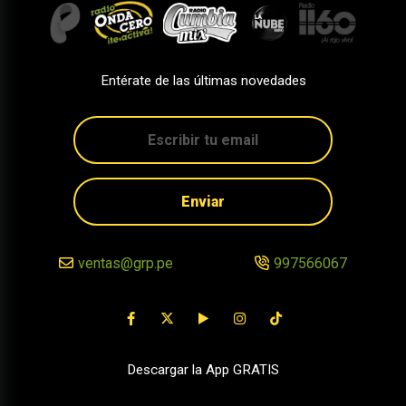
Entérate de las últimas novedades
Enviar
ventas@grp.pe
997566067
Descargar la App GRATIS