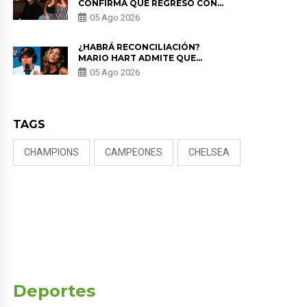
CONFIRMA QUE REGRESÓ CON
MILETT FIGUEROA: “EL AMOR
05 Ago 2026
PUDO MÁS”
¿HABRÁ RECONCILIACIÓN?
MARIO HART ADMITE QUE
PODRÍA VOLVER CON KORINA
05 Ago 2026
RIVADENEIRA: “NO LE CERRARÍA
LAS PUERTAS”
TAGS
CHAMPIONS
CAMPEONES
CHELSEA
Deportes