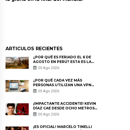
ARTICULOS RECIENTES
¿POR QUÉ ES FERIADO EL 6 DE
AGOSTO EN PERÚ? ESTA ES LA
HISTORIA
05 Ago 2026
¿POR QUÉ CADA VEZ MÁS
PERSONAS UTILIZAN UNA VPN
PARA PROTEGER SU
05 Ago 2026
PRIVACIDAD?
¡IMPACTANTE ACCIDENTE! KEVIN
DÍAZ CAE DESDE OCHO METROS
EN “ESTO ES GUERRA” Y GENERA
05 Ago 2026
PREOCUPACIÓN
¡ES OFICIAL! MARCELO TINELLI