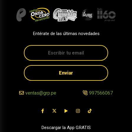
Entérate de las últimas novedades
Enviar
ventas@grp.pe
997566067
Descargar la App GRATIS