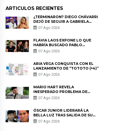
ARTICULOS RECIENTES
¿TERMINARON? DIEGO CHÁVARRI
DEJÓ DE SEGUIR A GABRIELA
HERRERA Y ANUNCIA SU SALIDA
07 Ago 2026
DE PÓDCAST
FLAVIA LAOS EXPONE LO QUE
HABRÍA BUSCADO PABLO
HEREDIA CON ALE FULLER: “UNA
07 Ago 2026
DE LAS PARTES QUERÍA EL
REMEMBER”
ARIA VEGA CONQUISTA CON EL
LANZAMIENTO DE “TOTOTO (+4)”
07 Ago 2026
MARIO HART REVELA
INESPERADO PROBLEMA DE
SALUD ANTES DE SEPARARSE DE
07 Ago 2026
KORINA: “ME ENCONTRARON UN
TUMOR”
ÓSCAR JUNIOR LIDERARÁ LA
BELLA LUZ TRAS SALIDA DE SU
PADRE POR POLÉMICA CON
07 Ago 2026
NALDY SALDAÑA