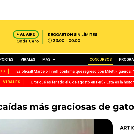
AL AIRE
REGGAETON SIN LÍMITES
23:00 - 00:00
Onda Cero
PORTES
VIRALES
MÁS
CONCURSOS
PROGR
OS
¡Es oficial! Marcelo Tinelli confirma que regresó con Milett Figueroa
VIRALES
¿Por qué es feriado el 6 de agosto en Perú? Esta es la histor
caídas más graciosas de gat
ARTI