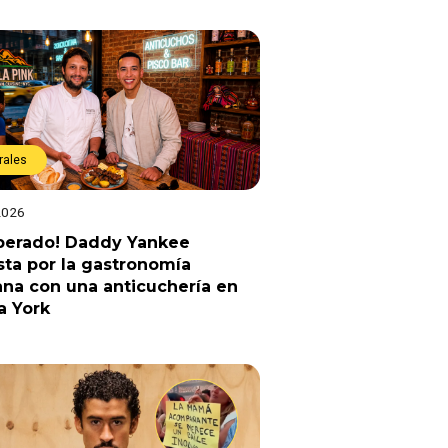
rales
2026
sperado! Daddy Yankee
ta por la gastronomía
na con una anticuchería en
a York