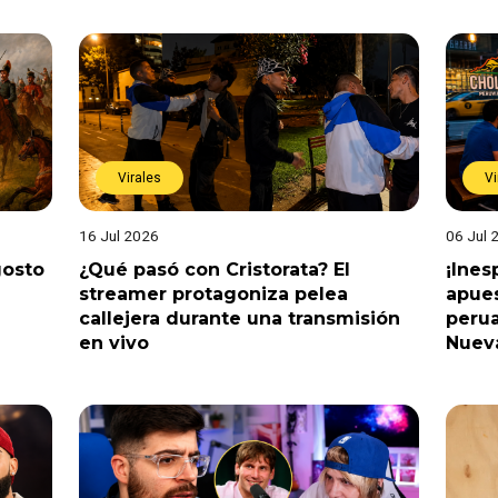
Virales
Vi
16 Jul 2026
06 Jul 
gosto
¿Qué pasó con Cristorata? El
¡Ine
streamer protagoniza pelea
apues
callejera durante una transmisión
perua
en vivo
Nuev