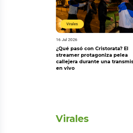
Virales
16 Jul 2026
riado el 6 de
¿Qué pasó con Cristorata? El
? Esta es la
streamer protagoniza pelea
callejera durante una transmi
en vivo
Virales