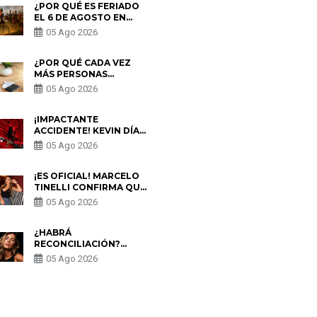
¿POR QUÉ ES FERIADO
EL 6 DE AGOSTO EN
PERÚ? ESTA ES LA
05 Ago 2026
HISTORIA
¿POR QUÉ CADA VEZ
MÁS PERSONAS
UTILIZAN UNA VPN
05 Ago 2026
PARA PROTEGER SU
PRIVACIDAD?
¡IMPACTANTE
ACCIDENTE! KEVIN DÍAZ
CAE DESDE OCHO
05 Ago 2026
METROS EN “ESTO ES
GUERRA” Y GENERA
PREOCUPACIÓN
¡ES OFICIAL! MARCELO
TINELLI CONFIRMA QUE
REGRESÓ CON MILETT
05 Ago 2026
FIGUEROA: “EL AMOR
PUDO MÁS”
¿HABRÁ
RECONCILIACIÓN?
MARIO HART ADMITE
05 Ago 2026
QUE PODRÍA VOLVER
CON KORINA
RIVADENEIRA: “NO LE
CERRARÍA LAS
S
PUERTAS”