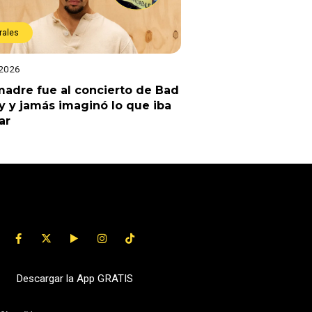
rales
 2026
adre fue al concierto de Bad
 y jamás imaginó lo que iba
ar
Descargar la App GRATIS