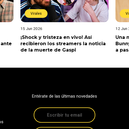
Virales
Vi
15 Jun 2026
12 Jun
¡Shock y tristeza en vivo! Así
Una m
 ante
recibieron los streamers la noticia
Bunny
de la muerte de Gaspi
a pas
Entérate de las últimas novedades
os