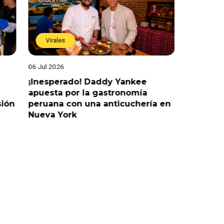
Virales
Virales
06 Jul 2026
25 Jun 202
¡Inesperado! Daddy Yankee
¡Juntos 
apuesta por la gastronomía
reaccion
sión
peruana con una anticuchería en
ante de
Nueva York