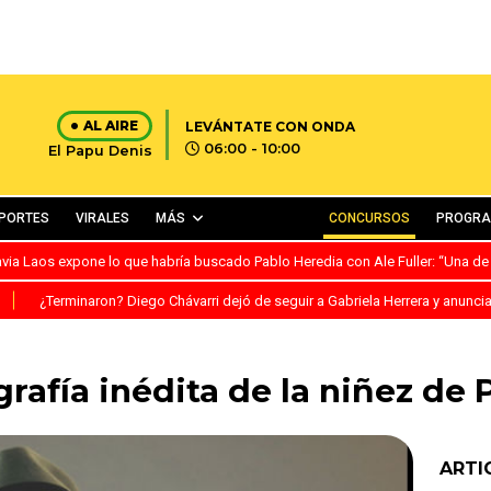
AL AIRE
LEVÁNTATE CON ONDA
06:00 - 10:00
El Papu Denis
PORTES
VIRALES
MÁS
CONCURSOS
PROGR
avia Laos expone lo que habría buscado Pablo Heredia con Ale Fuller: “Una de
S
¿Terminaron? Diego Chávarri dejó de seguir a Gabriela Herrera y anunci
rafía inédita de la niñez de 
ARTI