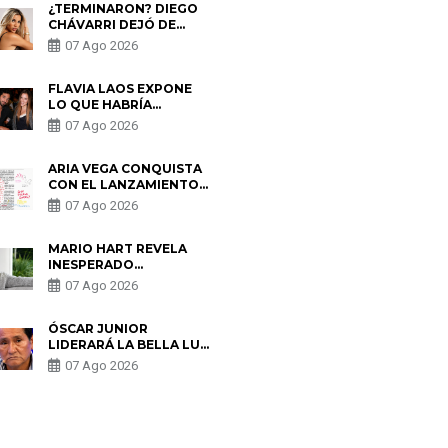
¿TERMINARON? DIEGO
CHÁVARRI DEJÓ DE
SEGUIR A GABRIELA
07 Ago 2026
HERRERA Y ANUNCIA SU
SALIDA DE PÓDCAST
FLAVIA LAOS EXPONE
LO QUE HABRÍA
BUSCADO PABLO
07 Ago 2026
HEREDIA CON ALE
FULLER: “UNA DE LAS
PARTES QUERÍA EL
ARIA VEGA CONQUISTA
REMEMBER”
CON EL LANZAMIENTO
DE “TOTOTO (+4)”
07 Ago 2026
MARIO HART REVELA
INESPERADO
PROBLEMA DE SALUD
07 Ago 2026
ANTES DE SEPARARSE
DE KORINA: “ME
ENCONTRARON UN
ÓSCAR JUNIOR
TUMOR”
LIDERARÁ LA BELLA LUZ
TRAS SALIDA DE SU
07 Ago 2026
PADRE POR POLÉMICA
CON NALDY SALDAÑA
S