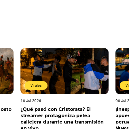
Virales
Vi
16 Jul 2026
06 Jul 
gosto
¿Qué pasó con Cristorata? El
¡Ine
streamer protagoniza pelea
apues
callejera durante una transmisión
perua
en vivo
Nuev