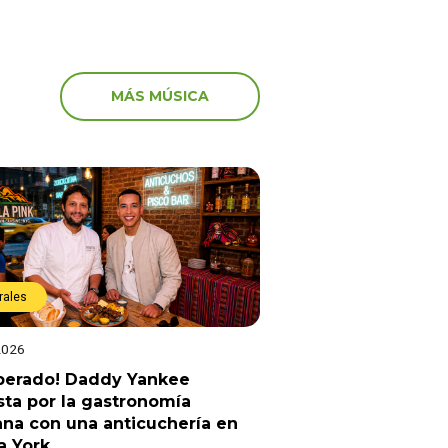
MÁS MÚSICA
rales
2026
sperado! Daddy Yankee
ta por la gastronomía
na con una anticuchería en
a York