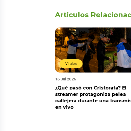
Articulos Relaciona
Virales
16 Jul 2026
riado el 6 de
¿Qué pasó con Cristorata? El
? Esta es la
streamer protagoniza pelea
callejera durante una transmi
en vivo