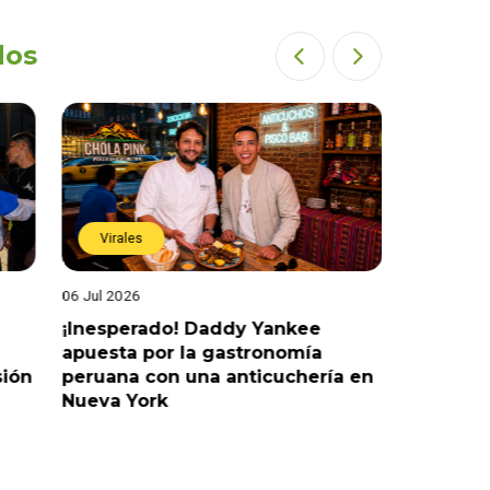
dos
Virales
Virales
06 Jul 2026
25 Jun 202
¡Inesperado! Daddy Yankee
¡Juntos 
apuesta por la gastronomía
reaccion
sión
peruana con una anticuchería en
ante de
Nueva York