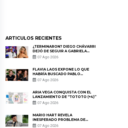
ARTICULOS RECIENTES
¿TERMINARON? DIEGO CHÁVARRI
DEJÓ DE SEGUIR A GABRIELA
HERRERA Y ANUNCIA SU SALIDA
07 Ago 2026
DE PÓDCAST
FLAVIA LAOS EXPONE LO QUE
HABRÍA BUSCADO PABLO
HEREDIA CON ALE FULLER: “UNA
07 Ago 2026
DE LAS PARTES QUERÍA EL
REMEMBER”
ARIA VEGA CONQUISTA CON EL
LANZAMIENTO DE “TOTOTO (+4)”
07 Ago 2026
MARIO HART REVELA
INESPERADO PROBLEMA DE
SALUD ANTES DE SEPARARSE DE
07 Ago 2026