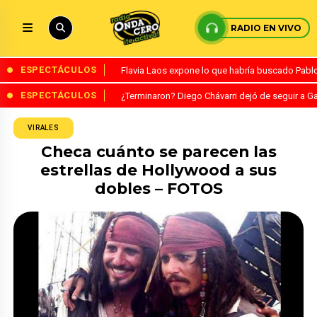
RADIO EN VIVO
ESPECTÁCULOS
Flavia Laos expone lo que habría buscado Pablo 
ESPECTÁCULOS
¿Terminaron? Diego Chávarri dejó de seguir a Ga
VIRALES
Checa cuánto se parecen las
estrellas de Hollywood a sus
dobles – FOTOS