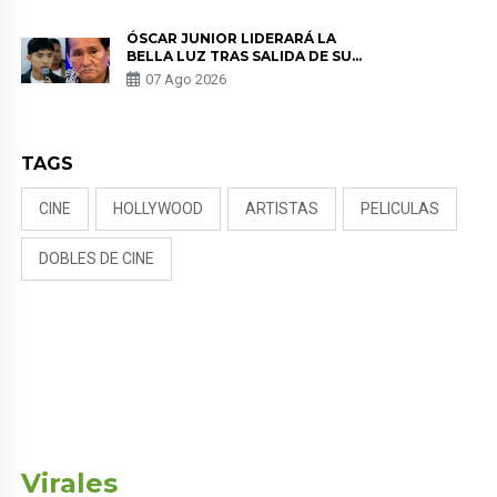
KORINA: “ME ENCONTRARON UN
TUMOR”
ÓSCAR JUNIOR LIDERARÁ LA
BELLA LUZ TRAS SALIDA DE SU
PADRE POR POLÉMICA CON
07 Ago 2026
NALDY SALDAÑA
TAGS
CINE
HOLLYWOOD
ARTISTAS
PELICULAS
DOBLES DE CINE
Virales