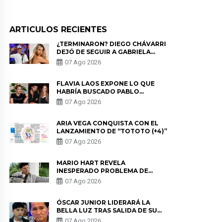
ARTICULOS RECIENTES
¿TERMINARON? DIEGO CHÁVARRI
DEJÓ DE SEGUIR A GABRIELA
HERRERA Y ANUNCIA SU SALIDA
07 Ago 2026
DE PÓDCAST
FLAVIA LAOS EXPONE LO QUE
HABRÍA BUSCADO PABLO
HEREDIA CON ALE FULLER: “UNA
07 Ago 2026
DE LAS PARTES QUERÍA EL
REMEMBER”
ARIA VEGA CONQUISTA CON EL
LANZAMIENTO DE “TOTOTO (+4)”
07 Ago 2026
MARIO HART REVELA
INESPERADO PROBLEMA DE
SALUD ANTES DE SEPARARSE DE
07 Ago 2026
KORINA: “ME ENCONTRARON UN
TUMOR”
ÓSCAR JUNIOR LIDERARÁ LA
BELLA LUZ TRAS SALIDA DE SU
PADRE POR POLÉMICA CON
07 Ago 2026