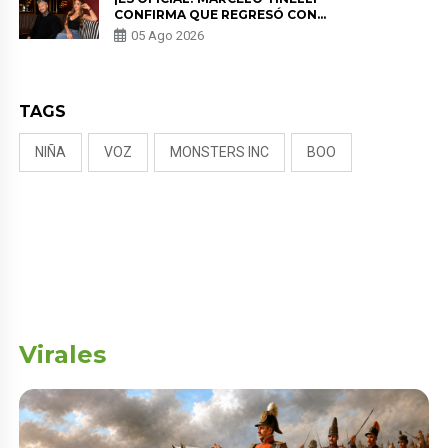
CONFIRMA QUE REGRESÓ CON
MILETT FIGUEROA: “EL AMOR
05 Ago 2026
PUDO MÁS”
TAGS
NIÑA
VOZ
MONSTERS INC
BOO
Virales