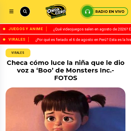
RADIO EN VIVO
JUEGOS Y ANIME
¿Qué videojuegos salen en agosto de 2026? 
VIRALES
¿Por qué es feriado el 6 de agosto en Perú? Esta es la his
VIRALES
Checa cómo luce la niña que le dio
voz a ‘Boo’ de Monsters Inc.-
FOTOS