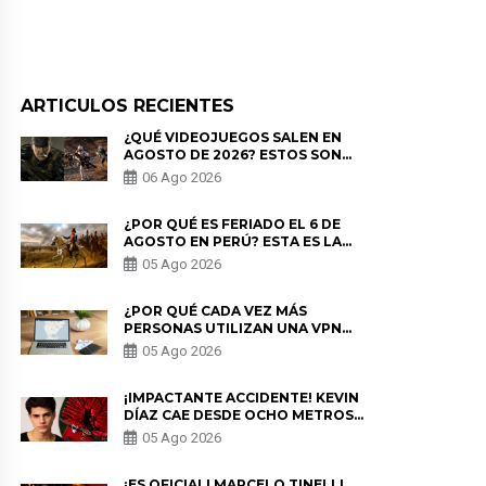
ARTICULOS RECIENTES
¿QUÉ VIDEOJUEGOS SALEN EN
AGOSTO DE 2026? ESTOS SON
LOS ESTRENOS MÁS ESPERADOS
06 Ago 2026
¿POR QUÉ ES FERIADO EL 6 DE
AGOSTO EN PERÚ? ESTA ES LA
HISTORIA
05 Ago 2026
¿POR QUÉ CADA VEZ MÁS
PERSONAS UTILIZAN UNA VPN
PARA PROTEGER SU
05 Ago 2026
PRIVACIDAD?
¡IMPACTANTE ACCIDENTE! KEVIN
DÍAZ CAE DESDE OCHO METROS
EN “ESTO ES GUERRA” Y GENERA
05 Ago 2026
PREOCUPACIÓN
¡ES OFICIAL! MARCELO TINELLI