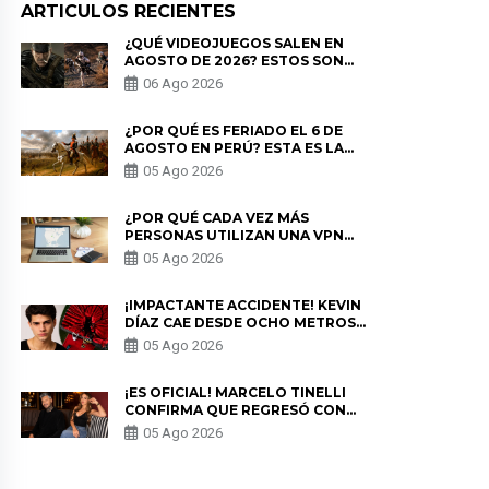
ARTICULOS RECIENTES
¿QUÉ VIDEOJUEGOS SALEN EN
AGOSTO DE 2026? ESTOS SON
LOS ESTRENOS MÁS ESPERADOS
06 Ago 2026
¿POR QUÉ ES FERIADO EL 6 DE
AGOSTO EN PERÚ? ESTA ES LA
HISTORIA
05 Ago 2026
¿POR QUÉ CADA VEZ MÁS
PERSONAS UTILIZAN UNA VPN
PARA PROTEGER SU
05 Ago 2026
PRIVACIDAD?
¡IMPACTANTE ACCIDENTE! KEVIN
DÍAZ CAE DESDE OCHO METROS
EN “ESTO ES GUERRA” Y GENERA
05 Ago 2026
PREOCUPACIÓN
¡ES OFICIAL! MARCELO TINELLI
CONFIRMA QUE REGRESÓ CON
MILETT FIGUEROA: “EL AMOR
05 Ago 2026
PUDO MÁS”