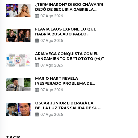
¿TERMINARON? DIEGO CHÁVARRI
DEJÓ DE SEGUIR A GABRIELA
HERRERA Y ANUNCIA SU SALIDA
07 Ago 2026
DE PÓDCAST
FLAVIA LAOS EXPONE LO QUE
HABRÍA BUSCADO PABLO
HEREDIA CON ALE FULLER: “UNA
07 Ago 2026
DE LAS PARTES QUERÍA EL
REMEMBER”
ARIA VEGA CONQUISTA CON EL
LANZAMIENTO DE “TOTOTO (+4)”
07 Ago 2026
MARIO HART REVELA
INESPERADO PROBLEMA DE
SALUD ANTES DE SEPARARSE DE
07 Ago 2026
KORINA: “ME ENCONTRARON UN
TUMOR”
ÓSCAR JUNIOR LIDERARÁ LA
BELLA LUZ TRAS SALIDA DE SU
PADRE POR POLÉMICA CON
07 Ago 2026
NALDY SALDAÑA
TAGS