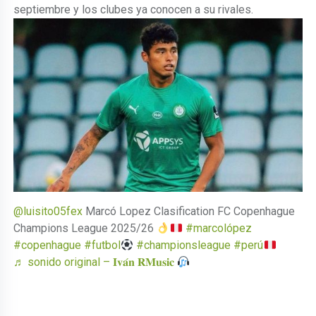
septiembre y los clubes ya conocen a su rivales.
@luisito05fex
Marcó Lopez Clasification FC Copenhague
Champions League 2025/26
#marcolópez
#copenhague
#futbol
#championsleague
#perú
♬ sonido original – 𝐈𝐯𝐚́𝐧 𝐑𝐌𝐮𝐬𝐢𝐜