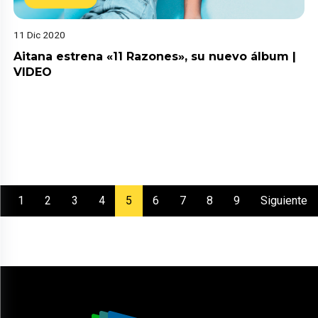
11 Dic 2020
Aitana estrena «11 Razones», su nuevo álbum |
VIDEO
(current)
1
2
3
4
5
6
7
8
9
Siguiente