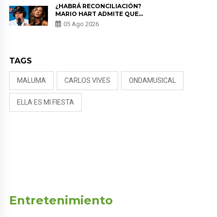
¿HABRÁ RECONCILIACIÓN?
MARIO HART ADMITE QUE
PODRÍA VOLVER CON KORINA
05 Ago 2026
RIVADENEIRA: “NO LE CERRARÍA
LAS PUERTAS”
TAGS
MALUMA
CARLOS VIVES
ONDAMUSICAL
ELLA ES MI FIESTA
Entretenimiento