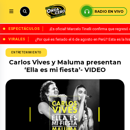
RADIO EN VIVO
ESPECTÁCULOS
¡Es oficial! Marcelo Tinelli confirma que regres
VIRALES
¿Por qué es feriado el 6 de agosto en Perú? Esta es la his
ENTRETENIMIENTO
Carlos Vives y Maluma presentan
‘Ella es mi fiesta’- VIDEO