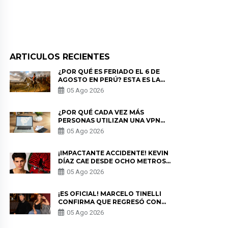
ARTICULOS RECIENTES
¿POR QUÉ ES FERIADO EL 6 DE
AGOSTO EN PERÚ? ESTA ES LA
HISTORIA
05 Ago 2026
¿POR QUÉ CADA VEZ MÁS
PERSONAS UTILIZAN UNA VPN
PARA PROTEGER SU
05 Ago 2026
PRIVACIDAD?
¡IMPACTANTE ACCIDENTE! KEVIN
DÍAZ CAE DESDE OCHO METROS
EN “ESTO ES GUERRA” Y GENERA
05 Ago 2026
PREOCUPACIÓN
¡ES OFICIAL! MARCELO TINELLI
CONFIRMA QUE REGRESÓ CON
MILETT FIGUEROA: “EL AMOR
05 Ago 2026
PUDO MÁS”