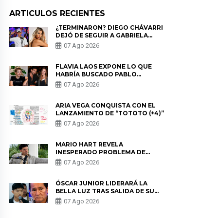
ARTICULOS RECIENTES
¿TERMINARON? DIEGO CHÁVARRI
DEJÓ DE SEGUIR A GABRIELA
HERRERA Y ANUNCIA SU SALIDA
07 Ago 2026
DE PÓDCAST
FLAVIA LAOS EXPONE LO QUE
HABRÍA BUSCADO PABLO
HEREDIA CON ALE FULLER: “UNA
07 Ago 2026
DE LAS PARTES QUERÍA EL
REMEMBER”
ARIA VEGA CONQUISTA CON EL
LANZAMIENTO DE “TOTOTO (+4)”
07 Ago 2026
MARIO HART REVELA
INESPERADO PROBLEMA DE
SALUD ANTES DE SEPARARSE DE
07 Ago 2026
KORINA: “ME ENCONTRARON UN
TUMOR”
ÓSCAR JUNIOR LIDERARÁ LA
BELLA LUZ TRAS SALIDA DE SU
PADRE POR POLÉMICA CON
07 Ago 2026
NALDY SALDAÑA