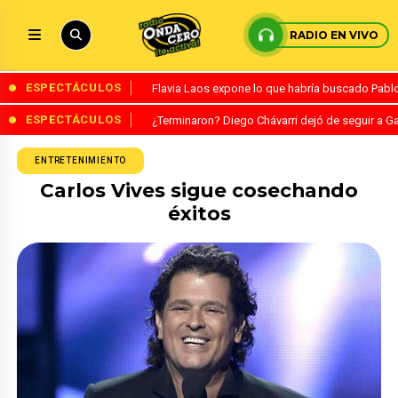
RADIO EN VIVO
ESPECTÁCULOS
Flavia Laos expone lo que habría buscado Pablo 
ESPECTÁCULOS
¿Terminaron? Diego Chávarri dejó de seguir a Ga
ENTRETENIMIENTO
Carlos Vives sigue cosechando
éxitos