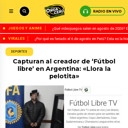
RADIO EN VIVO
JUEGOS Y ANIME
¿Qué videojuegos salen en agosto de 2026? 
VIRALES
¿Por qué es feriado el 6 de agosto en Perú? Esta es la his
DEPORTES
Capturan al creador de ‘Fútbol
libre’ en Argentina: «Llora la
pelotita»