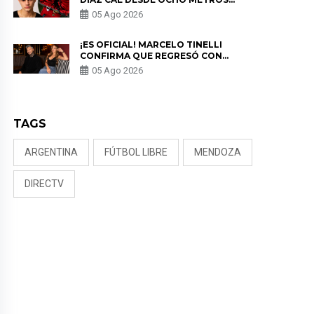
EN “ESTO ES GUERRA” Y GENERA
05 Ago 2026
PREOCUPACIÓN
¡ES OFICIAL! MARCELO TINELLI
CONFIRMA QUE REGRESÓ CON
MILETT FIGUEROA: “EL AMOR
05 Ago 2026
PUDO MÁS”
TAGS
ARGENTINA
FÚTBOL LIBRE
MENDOZA
DIRECTV