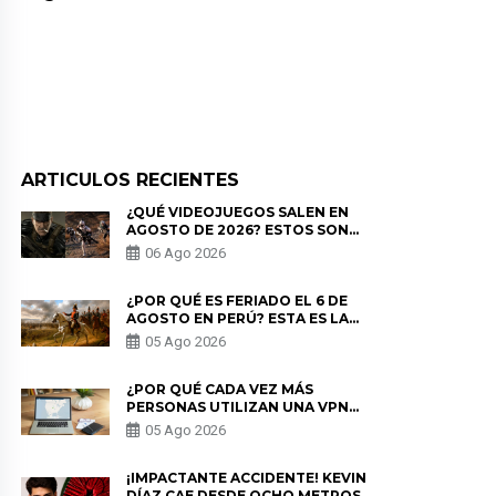
ARTICULOS RECIENTES
¿QUÉ VIDEOJUEGOS SALEN EN
AGOSTO DE 2026? ESTOS SON
LOS ESTRENOS MÁS ESPERADOS
06 Ago 2026
¿POR QUÉ ES FERIADO EL 6 DE
AGOSTO EN PERÚ? ESTA ES LA
HISTORIA
05 Ago 2026
¿POR QUÉ CADA VEZ MÁS
PERSONAS UTILIZAN UNA VPN
PARA PROTEGER SU
05 Ago 2026
PRIVACIDAD?
¡IMPACTANTE ACCIDENTE! KEVIN
DÍAZ CAE DESDE OCHO METROS