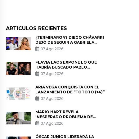
ARTICULOS RECIENTES
¿TERMINARON? DIEGO CHÁVARRI
DEJÓ DE SEGUIR A GABRIELA
HERRERA Y ANUNCIA SU SALIDA
07 Ago 2026
DE PÓDCAST
FLAVIA LAOS EXPONE LO QUE
HABRÍA BUSCADO PABLO
HEREDIA CON ALE FULLER: “UNA
07 Ago 2026
DE LAS PARTES QUERÍA EL
REMEMBER”
ARIA VEGA CONQUISTA CON EL
LANZAMIENTO DE “TOTOTO (+4)”
07 Ago 2026
MARIO HART REVELA
INESPERADO PROBLEMA DE
SALUD ANTES DE SEPARARSE DE
07 Ago 2026
KORINA: “ME ENCONTRARON UN
TUMOR”
ÓSCAR JUNIOR LIDERARÁ LA