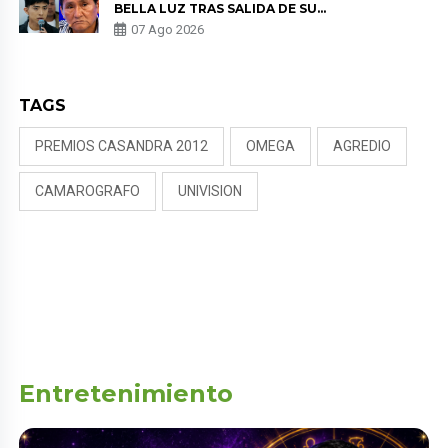
BELLA LUZ TRAS SALIDA DE SU
PADRE POR POLÉMICA CON
07 Ago 2026
NALDY SALDAÑA
TAGS
PREMIOS CASANDRA 2012
OMEGA
AGREDIO
CAMAROGRAFO
UNIVISION
Entretenimiento