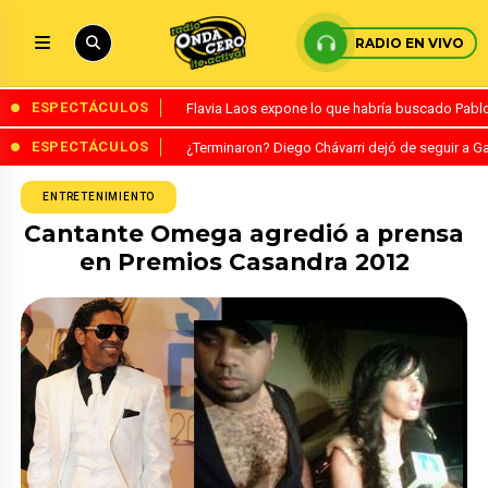
RADIO EN VIVO
ESPECTÁCULOS
Flavia Laos expone lo que habría buscado Pablo 
ESPECTÁCULOS
¿Terminaron? Diego Chávarri dejó de seguir a Ga
ENTRETENIMIENTO
Cantante Omega agredió a prensa
en Premios Casandra 2012