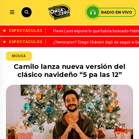
RADIO EN VIVO
ESPECTÁCULOS
Flavia Laos expone lo que habría buscado Pablo 
ESPECTÁCULOS
¿Terminaron? Diego Chávarri dejó de seguir a Ga
MÚSICA
Camilo lanza nueva versión del
clásico navideño “5 pa las 12”