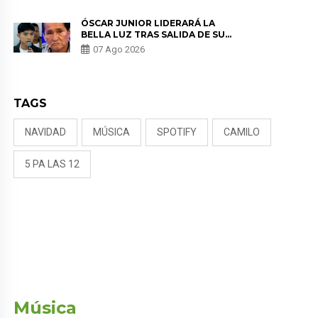
KORINA: “ME ENCONTRARON UN
TUMOR”
ÓSCAR JUNIOR LIDERARÁ LA
BELLA LUZ TRAS SALIDA DE SU
PADRE POR POLÉMICA CON
07 Ago 2026
NALDY SALDAÑA
TAGS
NAVIDAD
MÚSICA
SPOTIFY
CAMILO
5 PA LAS 12
Música