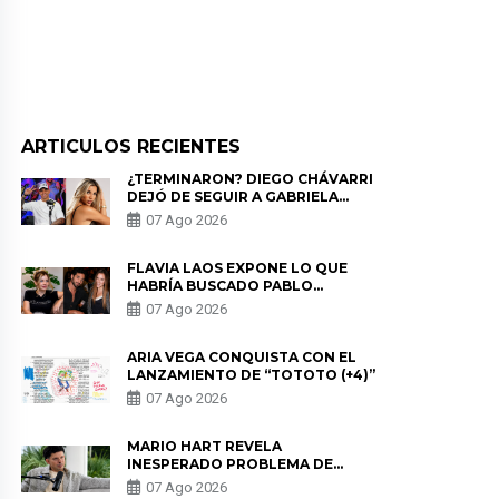
ARTICULOS RECIENTES
¿TERMINARON? DIEGO CHÁVARRI
DEJÓ DE SEGUIR A GABRIELA
HERRERA Y ANUNCIA SU SALIDA
07 Ago 2026
DE PÓDCAST
FLAVIA LAOS EXPONE LO QUE
HABRÍA BUSCADO PABLO
HEREDIA CON ALE FULLER: “UNA
07 Ago 2026
DE LAS PARTES QUERÍA EL
REMEMBER”
ARIA VEGA CONQUISTA CON EL
LANZAMIENTO DE “TOTOTO (+4)”
07 Ago 2026
MARIO HART REVELA
INESPERADO PROBLEMA DE
SALUD ANTES DE SEPARARSE DE
07 Ago 2026