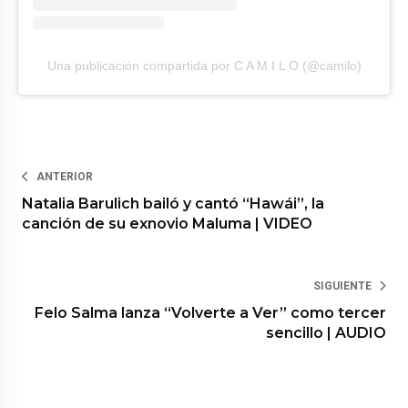
Una publicación compartida por C A M I L O (@camilo)
ANTERIOR
Natalia Barulich bailó y cantó “Hawái”, la
canción de su exnovio Maluma | VIDEO
SIGUIENTE
Felo Salma lanza “Volverte a Ver” como tercer
sencillo | AUDIO