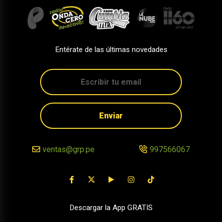
Entérate de las últimas novedades
Enviar
ventas@grp.pe
997566067
Descargar la App GRATIS