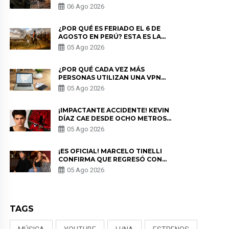
LOS ESTRENOS MÁS ESPERADOS
06 Ago 2026
¿POR QUÉ ES FERIADO EL 6 DE
AGOSTO EN PERÚ? ESTA ES LA
HISTORIA
05 Ago 2026
¿POR QUÉ CADA VEZ MÁS
PERSONAS UTILIZAN UNA VPN
PARA PROTEGER SU
05 Ago 2026
PRIVACIDAD?
¡IMPACTANTE ACCIDENTE! KEVIN
DÍAZ CAE DESDE OCHO METROS
EN “ESTO ES GUERRA” Y GENERA
05 Ago 2026
PREOCUPACIÓN
¡ES OFICIAL! MARCELO TINELLI
CONFIRMA QUE REGRESÓ CON
MILETT FIGUEROA: “EL AMOR
05 Ago 2026
PUDO MÁS”
TAGS