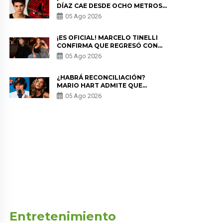
DÍAZ CAE DESDE OCHO METROS
EN “ESTO ES GUERRA” Y GENERA
05 Ago 2026
PREOCUPACIÓN
¡ES OFICIAL! MARCELO TINELLI
CONFIRMA QUE REGRESÓ CON
MILETT FIGUEROA: “EL AMOR
05 Ago 2026
PUDO MÁS”
¿HABRÁ RECONCILIACIÓN?
MARIO HART ADMITE QUE
PODRÍA VOLVER CON KORINA
05 Ago 2026
RIVADENEIRA: “NO LE CERRARÍA
LAS PUERTAS”
Entretenimiento