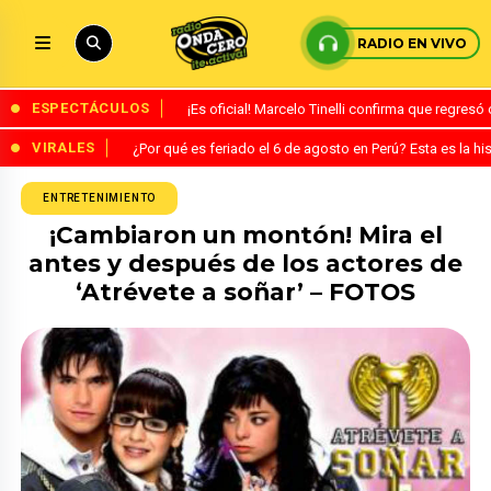
RADIO EN VIVO
ESPECTÁCULOS
¡Es oficial! Marcelo Tinelli confirma que regres
VIRALES
¿Por qué es feriado el 6 de agosto en Perú? Esta es la his
ENTRETENIMIENTO
¡Cambiaron un montón! Mira el
antes y después de los actores de
‘Atrévete a soñar’ – FOTOS