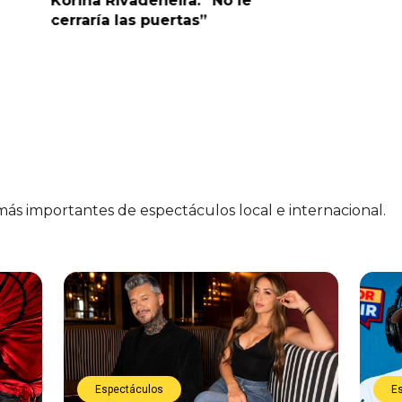
Korina Rivadeneira: “No le
denuncia
cerraría las puertas”
me parec
 más importantes de espectáculos local e internacional.
Espectáculos
E