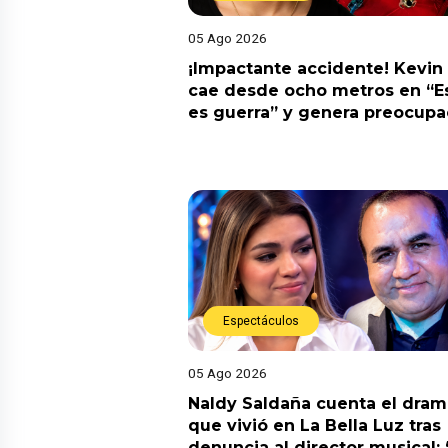
05 Ago 2026
¡Impactante accidente! Kevin
cae desde ocho metros en “E
es guerra” y genera preocupa
Espectáculos
05 Ago 2026
Naldy Saldaña cuenta el dram
que vivió en La Bella Luz tras
denuncia al director musical: