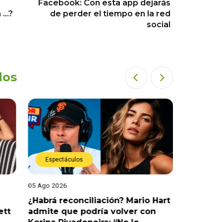
Facebook: Con esta app dejarás
n …?
de perder el tiempo en la red
social
dos
Espectáculos
Espect
05 Ago 2026
05 Ago 202
¿Habrá reconciliación? Mario Hart
Naldy Sa
ett
admite que podría volver con
que vivi