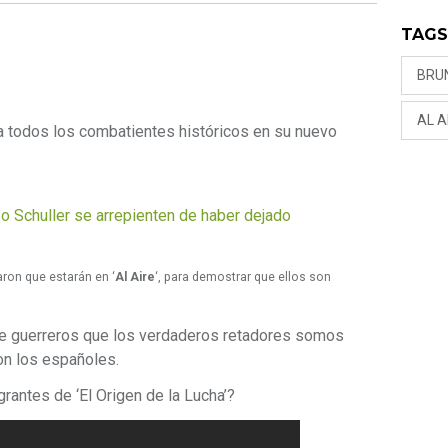
TAG
BRU
AL A
 a todos los combatientes históricos en su nuevo
o Schuller se arrepienten de haber dejado
ron que estarán en ‘
Al Aire
‘, para demostrar que ellos son
se guerreros que los verdaderos retadores somos
on los españoles.
grantes de ‘El Origen de la Lucha’?