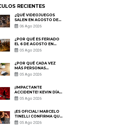
CULOS RECIENTES
¿QUÉ VIDEOJUEGOS
SALEN EN AGOSTO DE
2026? ESTOS SON LOS
06 Ago 2026
ESTRENOS MÁS
ESPERADOS
¿POR QUÉ ES FERIADO
EL 6 DE AGOSTO EN
PERÚ? ESTA ES LA
05 Ago 2026
HISTORIA
¿POR QUÉ CADA VEZ
MÁS PERSONAS
UTILIZAN UNA VPN
05 Ago 2026
PARA PROTEGER SU
PRIVACIDAD?
¡IMPACTANTE
ACCIDENTE! KEVIN DÍAZ
CAE DESDE OCHO
05 Ago 2026
METROS EN “ESTO ES
GUERRA” Y GENERA
PREOCUPACIÓN
¡ES OFICIAL! MARCELO
TINELLI CONFIRMA QUE
REGRESÓ CON MILETT
05 Ago 2026
FIGUEROA: “EL AMOR
PUDO MÁS”