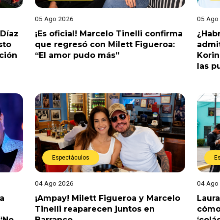
05 Ago 2026
05 Ago
 Díaz
¡Es oficial! Marcelo Tinelli confirma
¿Habr
sto
que regresó con Milett Figueroa:
admit
ción
“El amor pudo más”
Korin
las p
Espectáculos
E
04 Ago 2026
04 Ago
a
¡Ampay! Milett Figueroa y Marcelo
Laura
Tinelli reaparecen juntos en
cómo 
 “No
Barranco
‘colá