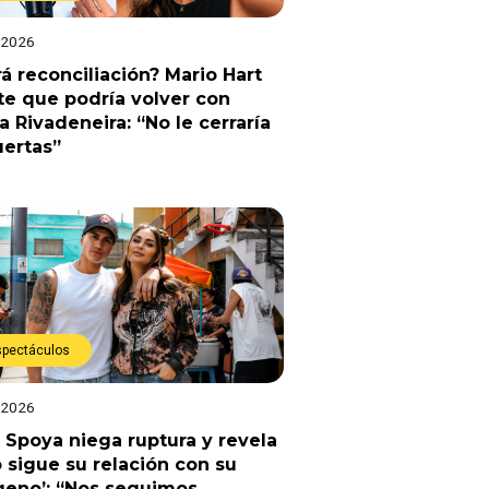
 2026
á reconciliación? Mario Hart
e que podría volver con
a Rivadeneira: “No le cerraría
uertas”
spectáculos
 2026
 Spoya niega ruptura y revela
sigue su relación con su
geno’: “Nos seguimos