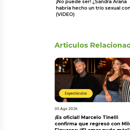
¡No puede ser! ¿Sandra Arana
habría hecho un trío sexual co
(VIDEO)
Articulos Relaciona
Espectáculos
05 Ago 2026
cidente! Kevin
¡Es oficial! Marcelo Tinelli
e ocho metros en
confirma que regresó con Mil