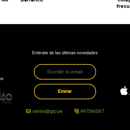
frec
Entérate de las últimas novedades
os
Enviar
ventas@grp.pe
997566067