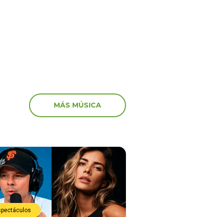
 al director musical: “No
en Barranco
e justo”
MÁS MÚSICA
spectáculos