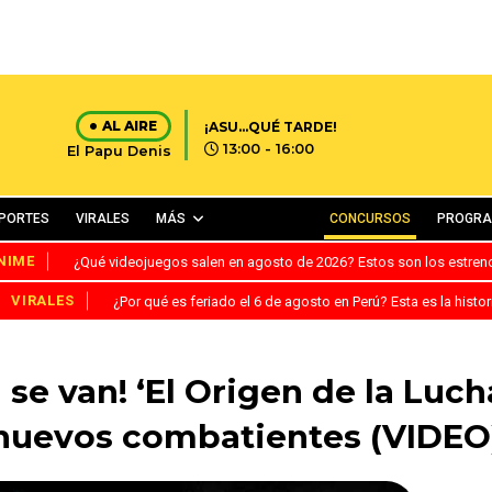
AL AIRE
¡ASU...QUÉ TARDE!
13:00 - 16:00
El Papu Denis
PORTES
VIRALES
MÁS
CONCURSOS
PROGR
NIME
¿Qué videojuegos salen en agosto de 2026? Estos son los estre
VIRALES
¿Por qué es feriado el 6 de agosto en Perú? Esta es la histor
 se van! ‘El Origen de la Lucha
nuevos combatientes (VIDEO