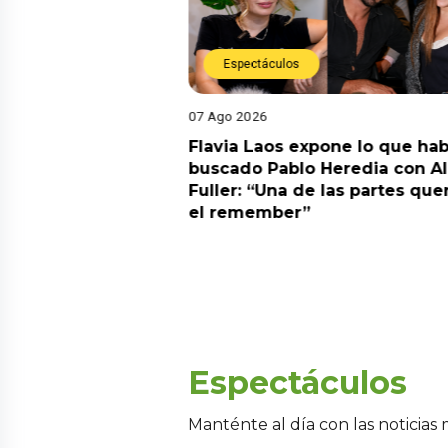
Espectáculos
07 Ago 2026
Diego Chávarri
Flavia Laos expone lo que hab
 a Gabriela Herrera
buscado Pablo Heredia con A
alida de pódcast
Fuller: “Una de las partes que
el remember”
Espectáculos
Manténte al día con las noticias