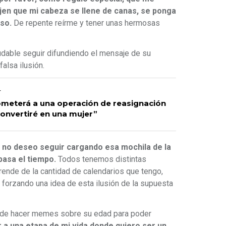
en que mi cabeza se llene de canas, se ponga
eso.
De repente reírme y tener unas hermosas
udable seguir difundiendo el mensaje de su
falsa ilusión.
r
ometerá a una operación de reasignación
convertiré en una mujer”
e no deseo seguir cargando esa mochila de la
pasa el tiempo.
Todos tenemos distintas
rende de la cantidad de calendarios que tengo,
 forzando una idea de esta ilusión de la supuesta
n de hacer memes sobre su edad para poder
 a una etapa de mi vida donde quiero ser un