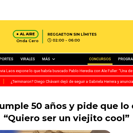
AL AIRE
REGGAETON SIN LÍMITES
02:00 - 06:00
Onda Cero
PORTES
VIRALES
MÁS
CONCURSOS
PROGR
avia Laos expone lo que habría buscado Pablo Heredia con Ale Fuller: “Una de
S
¿Terminaron? Diego Chávarri dejó de seguir a Gabriela Herrera y anunci
umple 50 años y pide que lo 
“Quiero ser un viejito cool”