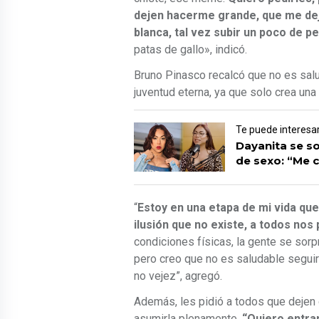
dejen hacerme grande, que me dej
blanca, tal vez subir un poco de p
patas de gallo», indicó.
Bruno Pinasco recalcó que no es sal
juventud eterna, ya que solo crea una 
Te puede interesa
Dayanita se s
de sexo: “Me 
“
Estoy en una etapa de mi vida qu
ilusión que no existe, a todos nos 
condiciones físicas, la gente se sorp
pero creo que no es saludable seguir
no vejez”, agregó.
Además, les pidió a todos que deje
asumirla plenamente.
“Quiero entrar