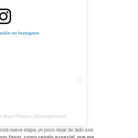
cación en Instagram
or Bruno Pinasco (@brunopinasco)
a esta nueva etapa, un poco dejar de lado ese
 por favor, como regalo especial, que me