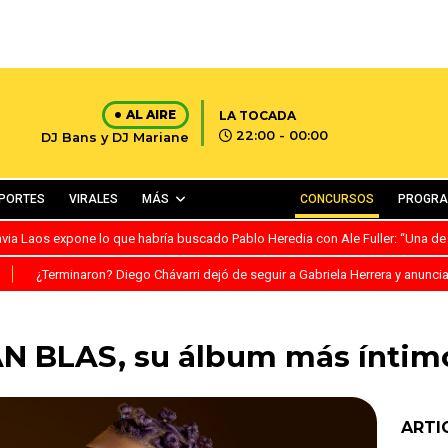
AL AIRE
LA TOCADA
22:00 - 00:00
DJ Bans y DJ Mariane
PORTES
VIRALES
MÁS
CONCURSOS
PROGR
avia Laos expone lo que habría buscado Pablo Heredia con Ale Fuller: “Una de
S
¿Terminaron? Diego Chávarri dejó de seguir a Gabriela Herrera y anunci
AN BLAS, su álbum más íntim
ARTI