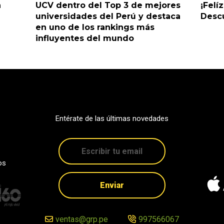
a
UCV dentro del Top 3 de mejores
¡Felí
universidades del Perú y destaca
Descu
en uno de los rankings más
influyentes del mundo
Entérate de las últimas novedades
os
Enviar
ventas@grp.pe
997566067