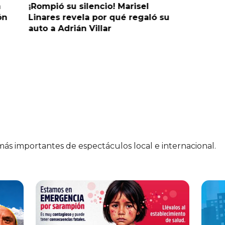
a
¡Rompió su silencio! Marisel
¡No hay j
ón
Linares revela por qué regaló su
retraso 
auto a Adrián Villar
 más importantes de espectáculos local e internacional.