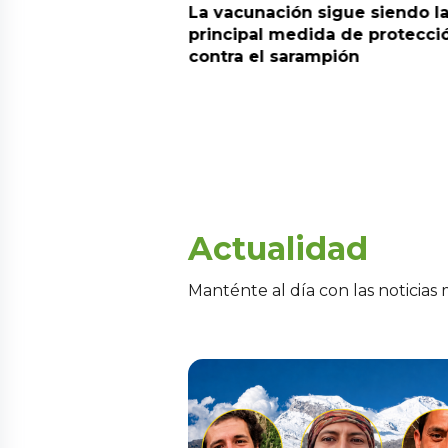
! Tres andinistas
La vacunación sigue siendo l
parecen en el
principal medida de protecci
rán y piden apoyo
contra el sarampión
e
Actualidad
Manténte al día con las noticias