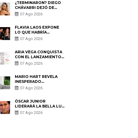
¿TERMINARON? DIEGO
CHÁVARRI DEJÓ DE
SEGUIR A GABRIELA
07 Ago 2026
HERRERA Y ANUNCIA SU
SALIDA DE PÓDCAST
FLAVIA LAOS EXPONE
LO QUE HABRÍA
BUSCADO PABLO
07 Ago 2026
HEREDIA CON ALE
FULLER: “UNA DE LAS
PARTES QUERÍA EL
ARIA VEGA CONQUISTA
REMEMBER”
CON EL LANZAMIENTO
DE “TOTOTO (+4)”
07 Ago 2026
MARIO HART REVELA
INESPERADO
PROBLEMA DE SALUD
07 Ago 2026
ANTES DE SEPARARSE
DE KORINA: “ME
ENCONTRARON UN
ÓSCAR JUNIOR
TUMOR”
LIDERARÁ LA BELLA LUZ
TRAS SALIDA DE SU
07 Ago 2026
PADRE POR POLÉMICA
CON NALDY SALDAÑA
S