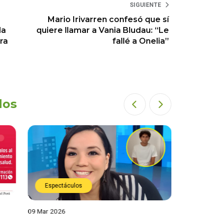
SIGUIENTE
Mario Irivarren confesó que sí
da
quiere llamar a Vania Bludau: “Le
ra
fallé a Onelia”
dos
Espectáculos
Actual
09 Mar 2026
04 Mar 202